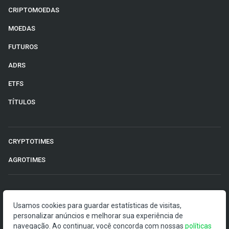
CRIPTOMOEDAS
MOEDAS
FUTUROS
ADRS
ETFS
TÍTULOS
CRYPTOTIMES
AGROTIMES
©2026 Money Times.
Usamos cookies para guardar estatísticas de visitas,
personalizar anúncios e melhorar sua experiência de
O Money Times publica matérias de cunho jornalístico, que
navegação. Ao continuar, você concorda com nossas
políticas
visam a democratização da informação. Nossas