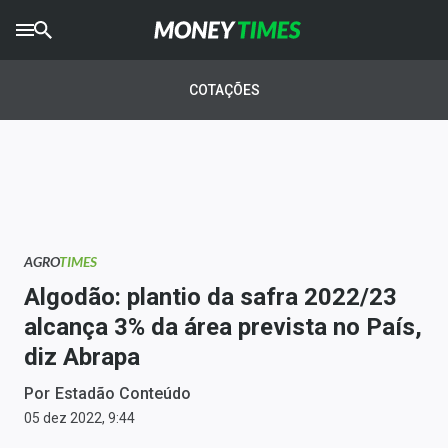
CRYPTO
TIMES
COTAÇÕES
AGRO
TIMES
Ibovespa
Giro do Mercado
AGRO
TIMES
Newsletters
Algodão: plantio da safra 2022/23
Money Trader
alcança 3% da área prevista no País,
diz Abrapa
Anuncie
Por
Estadão Conteúdo
Últimas Notícias
05 dez 2022, 9:44