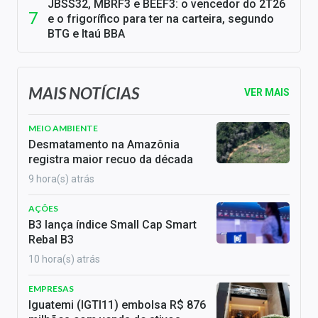
JBSS32, MBRF3 e BEEF3: o vencedor do 2T26
e o frigorífico para ter na carteira, segundo
BTG e Itaú BBA
MAIS NOTÍCIAS
VER MAIS
MEIO AMBIENTE
Desmatamento na Amazônia
registra maior recuo da década
9 hora(s) atrás
AÇÕES
B3 lança índice Small Cap Smart
Rebal B3
10 hora(s) atrás
EMPRESAS
Iguatemi (IGTI11) embolsa R$ 876