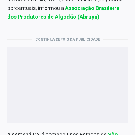
Economia
porcentuais, informou a
Associação Brasileira
Empresas
dos Produtores de Algodão (Abrapa)
.
Brasil
CONTINUA DEPOIS DA PUBLICIDADE
Política
Colunas
Especiais
Internacional
Marketing
Tecnologia
Conteúdo de Marca
A semeadura já começou nos Estados de
São