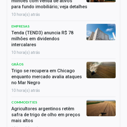
milhões com venda de ativos
para fundo imobiliário; veja detalhes
10 hora(s) atrás
EMPRESAS
Tenda (TEND3) anuncia R$ 78
milhões em dividendos
intercalares
10 hora(s) atrás
GRÃOS
Trigo se recupera em Chicago
enquanto mercado avalia ataques
no Mar Negro
10 hora(s) atrás
COMMODITIES
Agricultores argentinos retêm
safra de trigo de olho em preços
mais altos