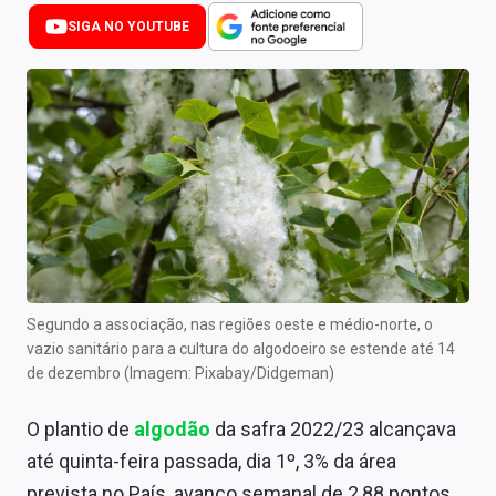
Newsletters
SIGA NO YOUTUBE
Cotações
Comprar ou vender?
Carteiras Recomendadas
Central de Dividendos
Central de Fundos Imobiliários
Central dos IPOs
Segundo a associação, nas regiões oeste e médio-norte, o
vazio sanitário para a cultura do algodoeiro se estende até 14
Renda Fixa
de dezembro (Imagem: Pixabay/Didgeman)
Finanças Pessoais
O plantio de
algodão
da safra 2022/23 alcançava
Mercados
até quinta-feira passada, dia 1º, 3% da área
prevista no País, avanço semanal de 2,88 pontos