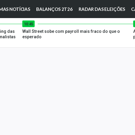
MAS NOTÍCIAS
BALANÇOS 2T26
RADAR DAS ELEIÇÕES
C
10:45
ing das
Wall Street sobe com payroll mais fraco do que o
nalistas
esperado