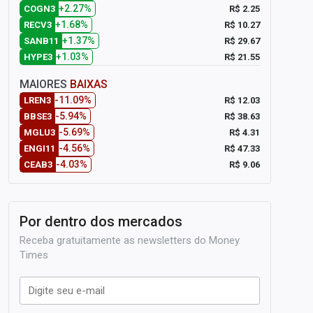
+2.27%
R$ 2.25
COGN3
+1.68%
R$ 10.27
RECV3
+1.37%
R$ 29.67
SANB11
+1.03%
R$ 21.55
HYPE3
MAIORES
BAIXAS
-11.09%
R$ 12.03
LREN3
-5.94%
R$ 38.63
BBSE3
-5.69%
R$ 4.31
MGLU3
-4.56%
R$ 47.33
ENGI11
-4.03%
R$ 9.06
CEAB3
Por dentro dos mercados
Receba gratuitamente as newsletters do Money
Times