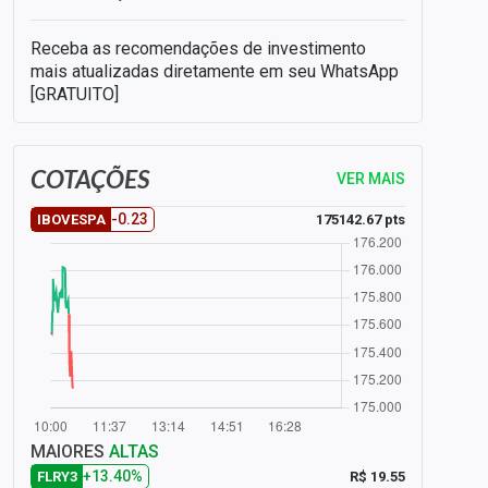
Receba as recomendações de investimento
mais atualizadas diretamente em seu WhatsApp
[GRATUITO]
COTAÇÕES
VER MAIS
-0.23
175142.67 pts
IBOVESPA
MAIORES
ALTAS
+13.40%
R$ 19.55
FLRY3