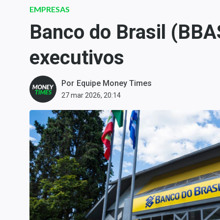
Carteiras Recomendadas
EMPRESAS
Central de Dividendos
Banco do Brasil (BBAS
Central de Fundos
executivos
Imobiliários
Central dos IPOs
Por
Equipe Money Times
Renda Fixa
27 mar 2026, 20:14
Finanças Pessoais
Mercados
Economia
Empresas
Brasil
Política
Colunas
Especiais