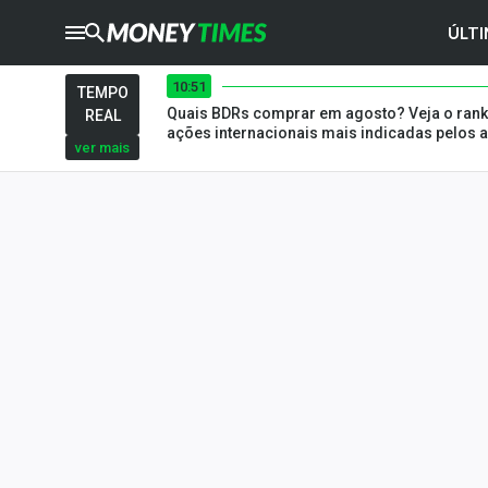
ÚLTI
10:51
CRYPTO
TIMES
TEMPO
Quais BDRs comprar em agosto? Veja o rank
REAL
AGRO
TIMES
ações internacionais mais indicadas pelos a
ver mais
Ibovespa
Giro do Mercado
Newsletters
Money Trader
Anuncie
Últimas Notícias
Newsletters
Cotações
Comprar ou vender?