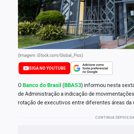
Internacional
Marketing
Tecnologia
Conteúdo de Marca
Sobre
(Imagem: iStock.com/Global_Pics)
Expediente
Contato
SIGA NO YOUTUBE
O
Banco do Brasil
(
BBAS3
) informou nesta sext
de Administração a indicação de movimentações e
rotação de executivos entre diferentes áreas da
CONTINUA DEPOIS DA