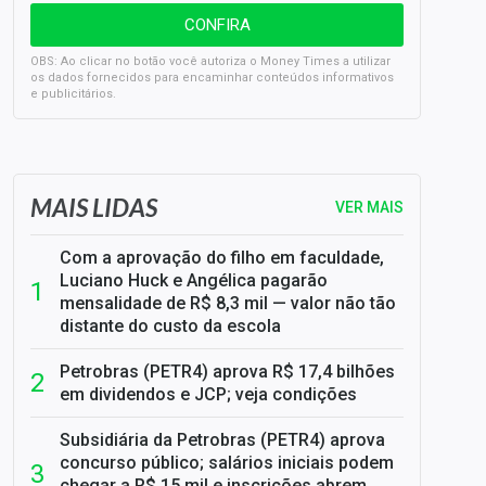
OBS: Ao clicar no botão você autoriza o Money Times a utilizar
os dados fornecidos para encaminhar conteúdos informativos
e publicitários.
SELIC em 14%: A repercussão da decisão sobre os JUROS
MAIS LIDAS
VER MAIS
Com a aprovação do filho em faculdade,
Luciano Huck e Angélica pagarão
mensalidade de R$ 8,3 mil — valor não tão
distante do custo da escola
Petrobras (PETR4) aprova R$ 17,4 bilhões
em dividendos e JCP; veja condições
Subsidiária da Petrobras (PETR4) aprova
concurso público; salários iniciais podem
chegar a R$ 15 mil e inscrições abrem