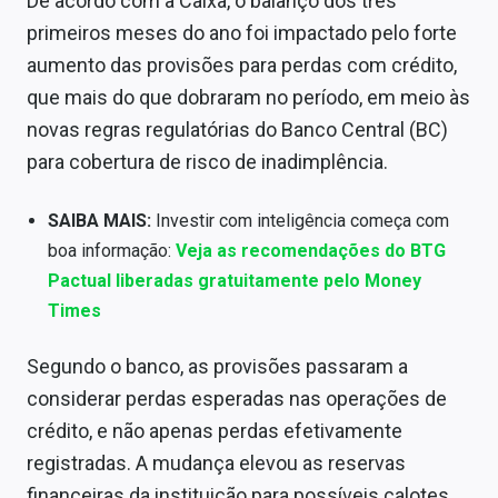
De acordo com a Caixa, o balanço dos três
Sobre
primeiros meses do ano foi impactado pelo forte
aumento das provisões para perdas com crédito,
Expediente
que mais do que dobraram no período, em meio às
Contato
novas regras regulatórias do Banco Central (BC)
para cobertura de risco de inadimplência.
SAIBA MAIS:
Investir com inteligência começa com
boa informação:
Veja as recomendações do BTG
Pactual liberadas gratuitamente pelo Money
Times
Segundo o banco, as provisões passaram a
considerar perdas esperadas nas operações de
crédito, e não apenas perdas efetivamente
registradas. A mudança elevou as reservas
financeiras da instituição para possíveis calotes.