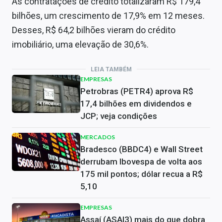
As contratações de crédito totalizaram R$ 179,4
bilhões, um crescimento de 17,9% em 12 meses.
Desses, R$ 64,2 bilhões vieram do crédito
imobiliário, uma elevação de 30,6%.
LEIA TAMBÉM
EMPRESAS
Petrobras (PETR4) aprova R$
17,4 bilhões em dividendos e
JCP; veja condições
MERCADOS
Bradesco (BBDC4) e Wall Street
derrubam Ibovespa de volta aos
175 mil pontos; dólar recua a R$
5,10
EMPRESAS
Assaí (ASAI3) mais do que dobra