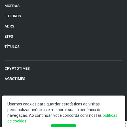
MOEDAS
FUTUROS
ADRS
ETFS
TÍTULOS
CRYPTOTIMES
AGROTIMES
©2026 Money Times.
Usamos cookies para guardar estatísticas de visitas,
O Money Times publica matérias de cunho jornalístico, que
personalizar anúncios e melhorar sua experiência de
visam a democratização da informação. Nossas
navegação. Ao continuar, você concorda com nossas
políticas
publicações devem ser compreendidas como boletins
de cookies
.
anunciadores e divulgadores, e não como uma