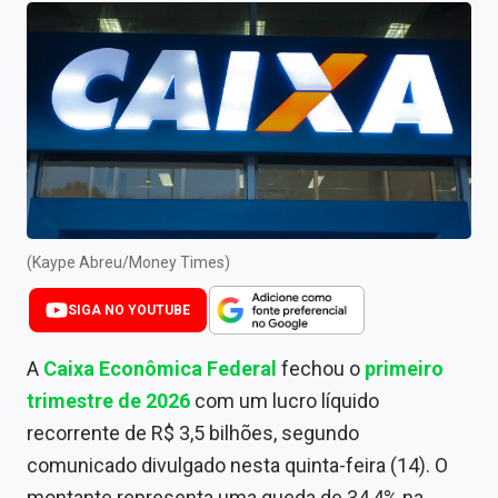
Newsletters
Cotações
Comprar ou vender?
Carteiras Recomendadas
Central de Dividendos
Central de Fundos Imobiliários
(Kaype Abreu/Money Times)
Central dos IPOs
SIGA NO YOUTUBE
Renda Fixa
A
Caixa Econômica Federal
fechou o
primeiro
trimestre de 2026
com um lucro líquido
Finanças Pessoais
recorrente de R$ 3,5 bilhões, segundo
Mercados
comunicado divulgado nesta quinta-feira (14). O
montante representa uma queda de 34,4% na