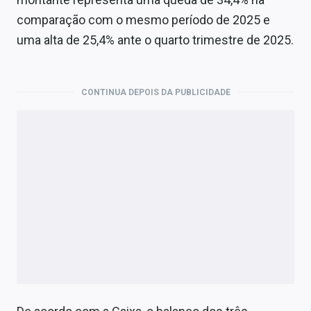
Economia
comparação com o mesmo período de 2025 e
Empresas
uma alta de 25,4% ante o quarto trimestre de 2025.
Brasil
CONTINUA DEPOIS DA PUBLICIDADE
Política
Colunas
Especiais
Internacional
Marketing
Tecnologia
Conteúdo de Marca