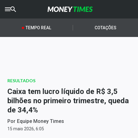
CRYPTO
TIMES
TEMPO REAL
COTAÇÕES
AGRO
TIMES
Ibovespa
Giro do Mercado
RESULTADOS
Newsletters
Caixa tem lucro líquido de R$ 3,5
Money Trader
bilhões no primeiro trimestre, queda
de 34,4%
Anuncie
Por
Equipe Money Times
Últimas Notícias
15 maio 2026, 6:05