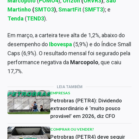
Marcopolo
(
POMO4
);
Orizon
(
ORVR3
)
;
São
Martinho
(
SMTO3
)
,
SmartFit
(
SMFT3
); e
Tenda
(
TEND3
).
Em março, a carteira teve alta de 1,2%, abaixo do
desempenho do
Ibovespa
(5,9%) e do Índice Small
Caps (6,9%). O resultado mensal foi segurado pela
performance negativa da
Marcopolo
, que caiu
17,7%.
LEIA TAMBÉM
EMPRESAS
Petrobras (PETR4): Dividendo
extraordinário é ‘muito pouco
provável’ em 2026, diz CFO
COMPRAR OU VENDER?
Petrobras (PETR4) deve seguir