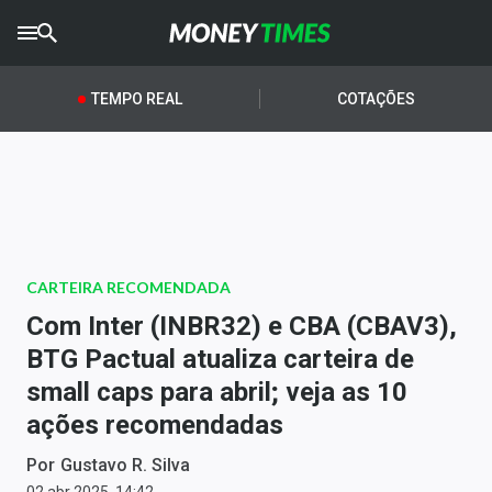
CRYPTO
TIMES
TEMPO REAL
COTAÇÕES
AGRO
TIMES
Ibovespa
Giro do Mercado
CARTEIRA RECOMENDADA
Newsletters
Com Inter (INBR32) e CBA (CBAV3),
Money Trader
BTG Pactual atualiza carteira de
small caps para abril; veja as 10
Anuncie
ações recomendadas
Últimas Notícias
Por
Gustavo R. Silva