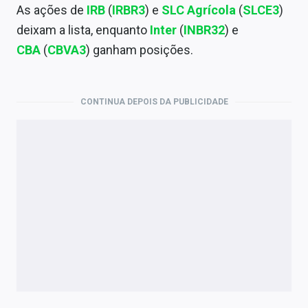
Economia
As ações de
IRB
(
IRBR3
) e
SLC Agrícola
(
SLCE3
)
deixam a lista, enquanto
Inter
(
INBR32
) e
Empresas
CBA
(
CBVA3
) ganham posições.
Brasil
Política
CONTINUA DEPOIS DA PUBLICIDADE
Colunas
Especiais
Internacional
Marketing
Tecnologia
Conteúdo de Marca