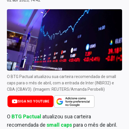
02 abr 2025, 14:42
Newsletters
Cotações
Comprar ou vender?
Carteiras Recomendadas
Central de Dividendos
Central de Fundos Imobiliários
O BTG Pactual atualizou sua carteira recomendada de small
Central dos IPOs
caps para o mês de abril, com a entrada de Inter (INBR32) e
CBA (CBAV3). (Imagem: REUTERS/Amanda Perobelli)
Renda Fixa
SIGA NO YOUTUBE
Finanças Pessoais
O
BTG Pactual
atualizou sua carteira
Mercados
recomendada de
small caps
para o mês de abril.