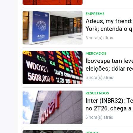
EMPRESAS
Adeus, my friend:
York; entenda o 
6 hora(s) atrás
MERCADOS
Ibovespa tem leve
eleições; dólar r
6 hora(s) atrás
RESULTADOS
Inter (INBR32): 
no 2T26, chega a 
6 hora(s) atrás
DÓLAR