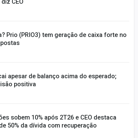
 diz CEO
a? Prio (PRIO3) tem geração de caixa forte no
apostas
ai apesar de balanço acima do esperado;
são positiva
ões sobem 10% após 2T26 e CEO destaca
de 50% da dívida com recuperação