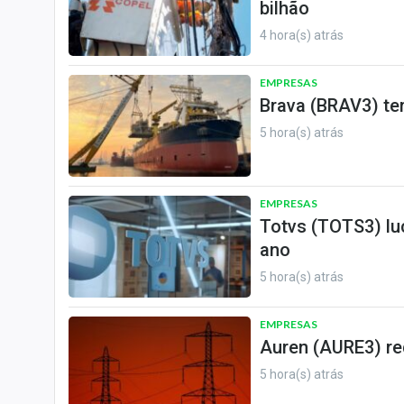
bilhão
4 hora(s) atrás
EMPRESAS
Brava (BRAV3) te
5 hora(s) atrás
EMPRESAS
Totvs (TOTS3) luc
ano
5 hora(s) atrás
EMPRESAS
Auren (AURE3) red
5 hora(s) atrás