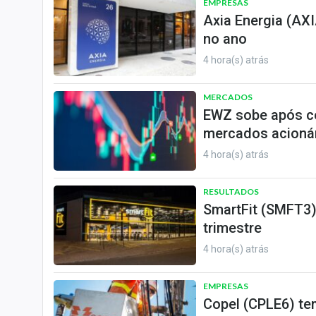
EMPRESAS
Axia Energia (AXI
no ano
4 hora(s) atrás
MERCADOS
EWZ sobe após cor
mercados acioná
4 hora(s) atrás
RESULTADOS
SmartFit (SMFT3) 
trimestre
4 hora(s) atrás
EMPRESAS
Copel (CPLE6) tem