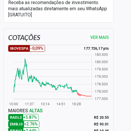
Receba as recomendações de investimento
mais atualizadas diretamente em seu WhatsApp
[GRATUITO]
COTAÇÕES
VER MAIS
−0,09%
177.726,17 pts
IBOVESPA
MAIORES
ALTAS
+5.87%
R$ 20.55
RADL3
+2.76%
R$ 93.01
EMBJ3
+2.64%
R$ 19.45
BRAV3