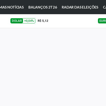
MAS NOTÍCIAS
BALANÇOS 2T26
RADAR DAS ELEIÇÕES
C
DOLAR
+0,04%
R$ 5,12
EUR