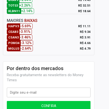
+2.26%
R$ 32.51
TOTS3
+2.14%
R$ 18.64
KLBN11
MAIORES
BAIXAS
-5.69%
R$ 11.11
HAPV3
-3.91%
R$ 9.34
CEAB3
-3.46%
R$ 3.91
CSAN3
-3.12%
R$ 4.66
POMO4
-2.64%
R$ 4.79
MGLU3
Por dentro dos mercados
Receba gratuitamente as newsletters do Money
Times