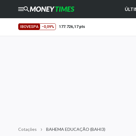
ÚLTI
CRYPTO
TIMES
IBOVESPA
−0,09%
177.726,17 pts
AGRO
TIMES
Ibovespa
Giro do Mercado
Newsletters
Money Trader
Anuncie
Últimas Notícias
Newsletters
Cotações
Cotações
BAHEMA EDUCAÇÃO (BAHI3)
Comprar ou vender?