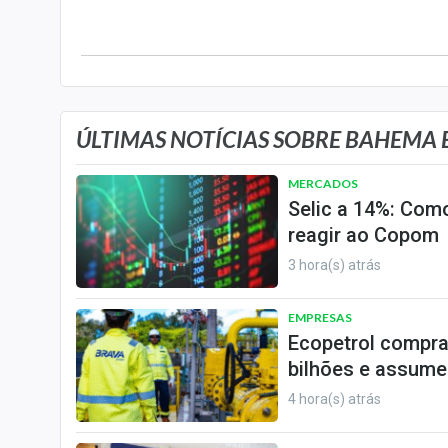
Especiais
Internacional
Marketing
Tecnologia
ÚLTIMAS NOTÍCIAS SOBRE BAHEMA 
Conteúdo de Marca
MERCADOS
Sobre
Selic a 14%: Como
Expediente
reagir ao Copom
Contato
3 hora(s) atrás
EMPRESAS
Ecopetrol compra
bilhões e assume
4 hora(s) atrás