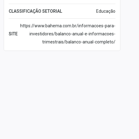
A empresa possui diversas escolas espalhadas
CLASSIFICAÇÃO SETORIAL
Educação
pelo país, como o Colégio Bis em São Paulo,
Escola Parque no Rio de Janeiro. Além disso, a
https://www.bahema.com.br/informacoes-para-
companhia
tornou-se dona da Escola
SITE
investidores/balanco-anual-e-informacoes-
Autonomia em 2020
.
trimestrais/balanco-anual-completo/
A Bahema
adquiriu o controle da Escola Mais
em 16 de novembro de 2020
. Após a aquisição,
a companhia passou a ter entre 76,6% e 79,4%
do grupo de ensino comprado.
A cotação vista nesta página (BAHI3) é
conhecida pelo
mercado financeiro
como uma
ação ordinária. Caso o investidor a possua, ele
pode ter direito a voto nas assembleias gerais e
também receberá proventos,
como
dividendos
e
juros sobre o capital