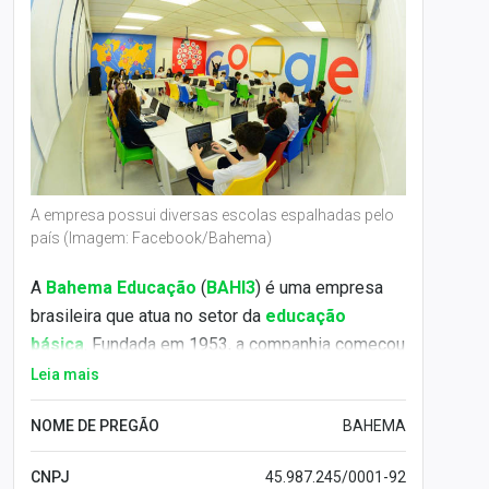
A empresa possui diversas escolas espalhadas pelo
país (Imagem: Facebook/Bahema)
A
Bahema Educação
(
BAHI3
) é uma empresa
brasileira que atua no setor da
educação
básica
. Fundada em 1953, a companhia começou
sua história longe das salas de aula, com a
Leia mais
venda implementos agrícolas. A partir de 2016, a
NOME DE PREGÃO
BAHEMA
instituição passou a investir no setor
educacional.
CNPJ
45.987.245/0001-92