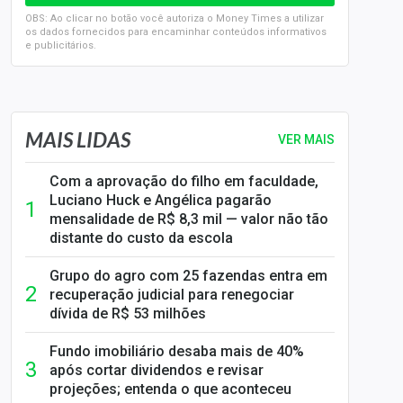
OBS: Ao clicar no botão você autoriza o Money Times a utilizar
os dados fornecidos para encaminhar conteúdos informativos
e publicitários.
SELIC em 14%: A repercussão da decisão sobre os JUROS
MAIS LIDAS
VER MAIS
Com a aprovação do filho em faculdade,
Luciano Huck e Angélica pagarão
mensalidade de R$ 8,3 mil — valor não tão
distante do custo da escola
Grupo do agro com 25 fazendas entra em
recuperação judicial para renegociar
dívida de R$ 53 milhões
Fundo imobiliário desaba mais de 40%
após cortar dividendos e revisar
projeções; entenda o que aconteceu