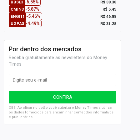
-6.55%
R$ 38.38
BBSE3
-5.87%
R$ 5.45
CMIN3
-5.46%
R$ 46.88
ENGI11
-4.49%
R$ 31.28
UGPA3
Por dentro dos mercados
Receba gratuitamente as newsletters do Money
Times
OBS: Ao clicar no botão você autoriza o Money Times a utilizar
os dados fornecidos para encaminhar conteúdos informativos
e publicitários.
SELIC em 14%: A repercussão da decisão sobre os JUROS