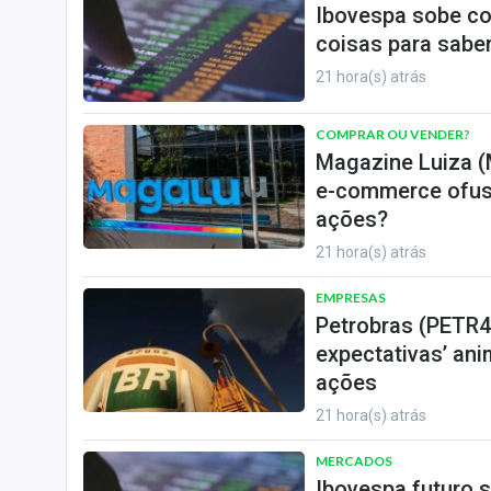
Ibovespa sobe co
coisas para saber
21 hora(s) atrás
COMPRAR OU VENDER?
Magazine Luiza (
e-commerce ofusc
ações?
21 hora(s) atrás
EMPRESAS
Petrobras (PETR4
expectativas’ ani
ações
21 hora(s) atrás
MERCADOS
Ibovespa futuro s