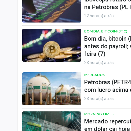
na Petrobras (PET
22 hora(s) atrás
BOM DIA, BITCOIN (BTC)
Bom dia, bitcoin 
antes do payroll;
feira (7)
23 hora(s) atrás
MERCADOS
Petrobras (PETR4
com lucro acima 
23 hora(s) atrás
MORNING TIMES
Mercado repercute
em dólar cai hoje