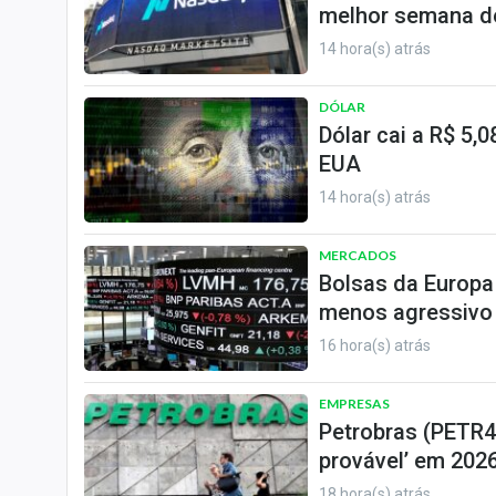
melhor semana de
14 hora(s) atrás
DÓLAR
Dólar cai a R$ 5
EUA
14 hora(s) atrás
MERCADOS
Bolsas da Europa
menos agressivo
16 hora(s) atrás
EMPRESAS
Petrobras (PETR4)
provável’ em 2026
18 hora(s) atrás