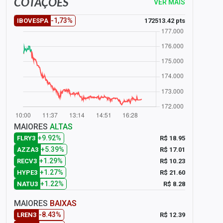
COTAÇÕES
VER MAIS
-1,73%
172513.42 pts
IBOVESPA
MAIORES
ALTAS
+9.92%
R$ 18.95
FLRY3
+5.39%
R$ 17.01
AZZA3
+1.29%
R$ 10.23
RECV3
+1.27%
R$ 21.60
HYPE3
+1.22%
R$ 8.28
NATU3
MAIORES
BAIXAS
-8.43%
R$ 12.39
LREN3