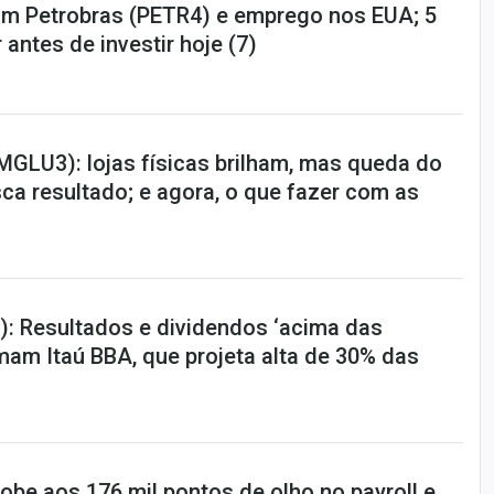
m Petrobras (PETR4) e emprego nos EUA; 5
 antes de investir hoje (7)
MGLU3): lojas físicas brilham, mas queda do
a resultado; e agora, o que fazer com as
): Resultados e dividendos ‘acima das
mam Itaú BBA, que projeta alta de 30% das
obe aos 176 mil pontos de olho no payroll e