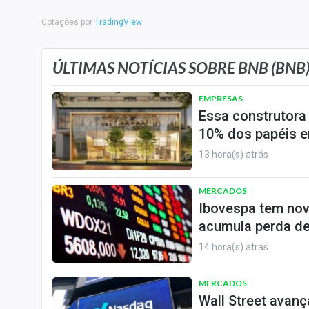
Internacional
Cotações por
TradingView
Marketing
Tecnologia
ÚLTIMAS NOTÍCIAS SOBRE BNB (BNB
Conteúdo de Marca
EMPRESAS
Sobre
Essa construtora
Expediente
10% dos papéis e
Contato
13 hora(s) atrás
MERCADOS
Ibovespa tem nov
acumula perda de
14 hora(s) atrás
MERCADOS
Wall Street avanç