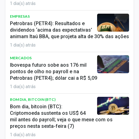
1 dia(s) atrás
EMPRESAS
Petrobras (PETR4): Resultados e
dividendos ‘acima das expectativas’
animam Itaú BBA, que projeta alta de 30% das ações
1 dia(s) atrás
MERCADOS
Ibovespa futuro sobe aos 176 mil
pontos de olho no payroll e na
Petrobras (PETR4); dólar cai a R$ 5,09
1 dia(s) atrás
BOM DIA, BITCOIN (BTC)
Bom dia, bitcoin (BTC):
Criptomoeda sustenta os US$ 64
mil antes do payroll; veja o que mexe com os
preços nesta sexta-feira (7)
1 dia(s) atrás