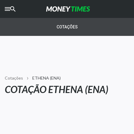
CRYPTO
TIMES
COTAÇÕES
AGRO
TIMES
Ibovespa
Giro do Mercado
Cotações
ETHENA (ENA)
Newsletters
COTAÇÃO ETHENA (ENA)
Money Trader
Anuncie
Últimas Notícias