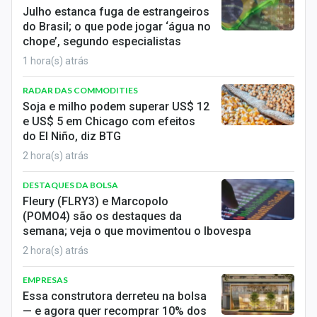
Economia
Julho estanca fuga de estrangeiros
do Brasil; o que pode jogar ‘água no
Empresas
chope’, segundo especialistas
1 hora(s) atrás
Brasil
RADAR DAS COMMODITIES
Política
Soja e milho podem superar US$ 12
e US$ 5 em Chicago com efeitos
Colunas
do El Niño, diz BTG
2 hora(s) atrás
Especiais
DESTAQUES DA BOLSA
Internacional
Fleury (FLRY3) e Marcopolo
(POMO4) são os destaques da
Marketing
semana; veja o que movimentou o Ibovespa
2 hora(s) atrás
Tecnologia
EMPRESAS
Conteúdo de Marca
Essa construtora derreteu na bolsa
— e agora quer recomprar 10% dos