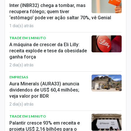
Sobre
Inter (INBR32) chega a tombar, mas
recupera fôlego; quem tiver
Expediente
‘estômago’ pode ver ação saltar 70%, vê Genial
1 dia(s) atrás
Contato
TRADE EM 1 MINUTO
A máquina de crescer da Eli Lilly:
receita explode e tese da obesidade
ganha força
2 dia(s) atrás
EMPRESAS
Aura Minerals (AURA33) anuncia
dividendos de US$ 60,4 milhões;
veja valor por BDR
2 dia(s) atrás
TRADE EM 1 MINUTO
Palantir cresce 93% em receita e
projeta US$ 2,16 bilhões para o