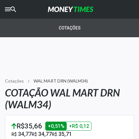
CRYPTO
TIMES
COTAÇÕES
AGRO
TIMES
Ibovespa
Giro do Mercado
Cotações
WAL MART DRN (WALM34)
Newsletters
COTAÇÃO WAL MART DRN
Money Trader
(WALM34)
Anuncie
R$35,66
+0,51%
+R$ 0,12
Últimas Notícias
34,77
34,77
35,71
R$
R$
R$