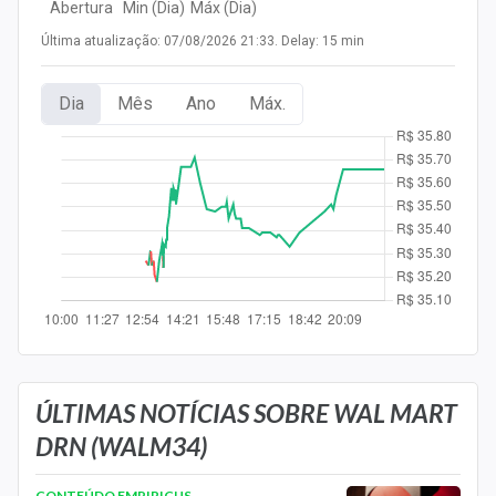
Abertura
Min (Dia)
Máx (Dia)
Newsletters
Última atualização: 07/08/2026 21:33. Delay: 15 min
Cotações
Dia
Mês
Ano
Máx.
Comprar ou vender?
Carteiras Recomendadas
Central de Dividendos
Central de Fundos Imobiliários
Central dos IPOs
Renda Fixa
Finanças Pessoais
ÚLTIMAS NOTÍCIAS SOBRE WAL MART
DRN (WALM34)
Mercados
CONTEÚDO EMPIRICUS