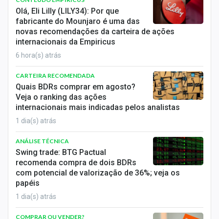
Economia
Olá, Eli Lilly (LILY34): Por que
fabricante do Mounjaro é uma das
Empresas
novas recomendações da carteira de ações
internacionais da Empiricus
Brasil
6 hora(s) atrás
Política
CARTEIRA RECOMENDADA
Quais BDRs comprar em agosto?
Colunas
Veja o ranking das ações
internacionais mais indicadas pelos analistas
Especiais
1 dia(s) atrás
Internacional
ANÁLISE TÉCNICA
Swing trade: BTG Pactual
Marketing
recomenda compra de dois BDRs
com potencial de valorização de 36%; veja os
Tecnologia
papéis
1 dia(s) atrás
Conteúdo de Marca
COMPRAR OU VENDER?