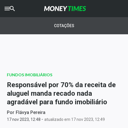
CRYPTO
TIMES
COTAÇÕES
AGRO
TIMES
Ibovespa
Giro do Mercado
FUNDOS IMOBILIÁRIOS
Newsletters
Responsável por 70% da receita de
Money Trader
aluguel manda recado nada
agradável para fundo imobiliário
Anuncie
Por
Flávya Pereira
-
Últimas Notícias
17 nov 2023, 12:48
atualizado em 17 nov 2023, 12:49