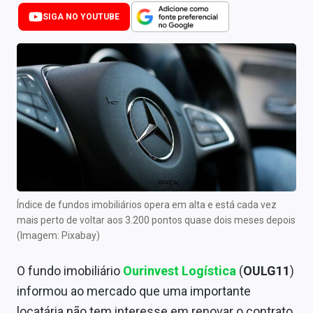
Newsletters
SIGA NO YOUTUBE
Cotações
Comprar ou vender?
Carteiras Recomendadas
Central de Dividendos
Central de Fundos Imobiliários
Central dos IPOs
Índice de fundos imobiliários opera em alta e está cada vez
mais perto de voltar aos 3.200 pontos quase dois meses depois
Renda Fixa
(Imagem: Pixabay)
Finanças Pessoais
O fundo imobiliário
Ourinvest Logística
(
OULG11
)
Mercados
informou ao mercado que uma importante
locatária não tem interesse em renovar o contrato