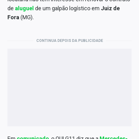
Economia
de
aluguel
de um galpão logístico em
Juiz de
Empresas
Fora
(MG).
Brasil
CONTINUA DEPOIS DA PUBLICIDADE
Política
Colunas
Especiais
Internacional
Marketing
Tecnologia
Conteúdo de Marca
Em
comunicado
, o OULG11 diz que a
Mercedes-