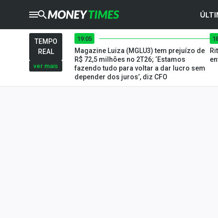
ÚLTI
19:05
1
CRYPTO
TIMES
TEMPO
Magazine Luiza (MGLU3) tem prejuízo de
Ri
REAL
AGRO
TIMES
R$ 72,5 milhões no 2T26; ‘Estamos
en
ver mais
fazendo tudo para voltar a dar lucro sem
depender dos juros’, diz CFO
Ibovespa
Giro do Mercado
Newsletters
Money Trader
Anuncie
Últimas Notícias
Newsletters
Cotações
Comprar ou vender?