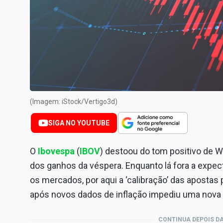
Internacional
Marketing
Tecnologia
Conteúdo de Marca
Sobre
Expediente
(Imagem: iStock/Vertigo3d)
Contato
SIGA NO YOUTUBE
O
Ibovespa
(
IBOV
) destoou do tom positivo de W
dos ganhos da véspera. Enquanto lá fora a expec
os mercados, por aqui a ‘calibração’ das apostas 
após novos dados de inflação impediu uma nova a
CONTINUA DEPOIS DA