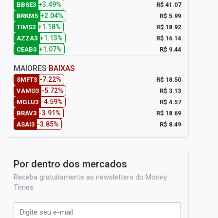
+3.49%
R$ 41.07
BBSE3
+2.04%
R$ 5.99
BRKM5
+1.18%
R$ 18.92
TIMS3
+1.13%
R$ 16.14
AZZA3
+1.07%
R$ 9.44
CEAB3
MAIORES
BAIXAS
-7.22%
R$ 18.50
SMFT3
-5.72%
R$ 3.13
VAMO3
-4.59%
R$ 4.57
MGLU3
-3.91%
R$ 18.69
BRAV3
-3.85%
R$ 8.49
ASAI3
Por dentro dos mercados
Receba gratuitamente as newsletters do Money
Times