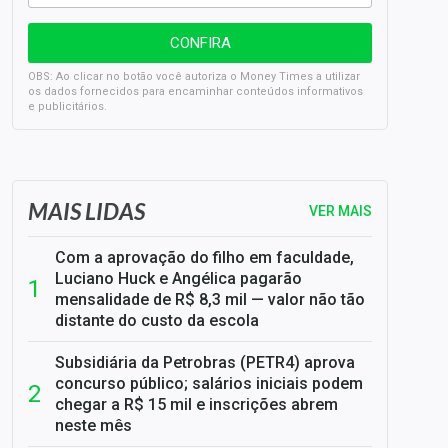
OBS: Ao clicar no botão você autoriza o Money Times a utilizar
os dados fornecidos para encaminhar conteúdos informativos
e publicitários.
SELIC em 14%: A repercussão da decisão sobre os JUROS
MAIS LIDAS
VER MAIS
Com a aprovação do filho em faculdade,
Luciano Huck e Angélica pagarão
mensalidade de R$ 8,3 mil — valor não tão
distante do custo da escola
Subsidiária da Petrobras (PETR4) aprova
concurso público; salários iniciais podem
chegar a R$ 15 mil e inscrições abrem
neste mês