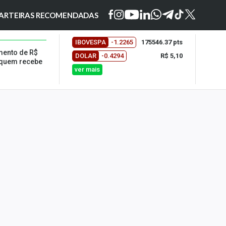
ARTEIRAS RECOMENDADAS
IBOVESPA
-1.2265
175546.37 pts
mento de R$
DOLAR
-0.4294
R$ 5,10
 quem recebe
ver mais