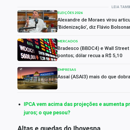
LEIA TAM
ELEIÇÕES 2026
Alexandre de Moraes virou articu
‘Bidenização’, diz Flávio Bolsona
MERCADOS
Bradesco (BBDC4) e Wall Street
pontos; dólar recua a R$ 5,10
EMPRESAS
Assaí (ASAI3) mais do que dobra
IPCA vem acima das projeções e aumenta pr
juros; o que pesou?
Altas e quedas do Ibovespa