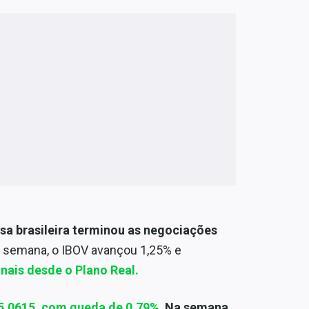
olsa brasileira terminou as negociações
a semana, o IBOV avançou 1,25% e
nais desde o Plano Real.
5,0615, com queda de 0,79%
.
Na semana,