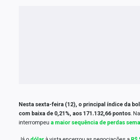
Nesta sexta-feira (12), o principal índice da b
com baixa de 0,21%, aos 171.132,66 pontos
. N
interrompeu
a maior sequência de perdas sema
Já o
dólar
à vista encerrou as negociações a
R$ 