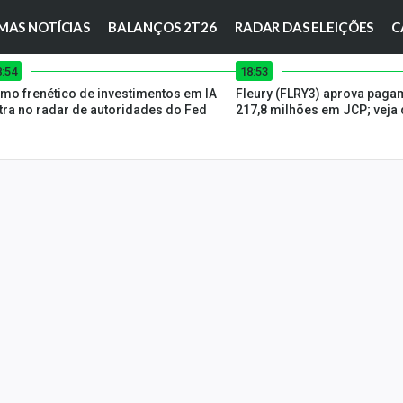
MAS NOTÍCIAS
BALANÇOS 2T26
RADAR DAS ELEIÇÕES
C
8:54
18:53
tmo frenético de investimentos em IA
Fleury (FLRY3) aprova paga
tra no radar de autoridades do Fed
217,8 milhões em JCP; veja