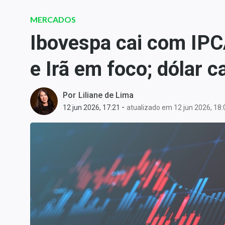
Carteiras Recomendadas
MERCADOS
Central de Dividendos
Ibovespa cai com IPC
Central de Fundos
Imobiliários
e Irã em foco; dólar c
Central dos IPOs
Renda Fixa
Por
Liliane de Lima
Finanças Pessoais
-
12 jun 2026, 17:21
atualizado em 12 jun 2026, 18:
Mercados
Economia
Empresas
Brasil
Política
Colunas
Especiais