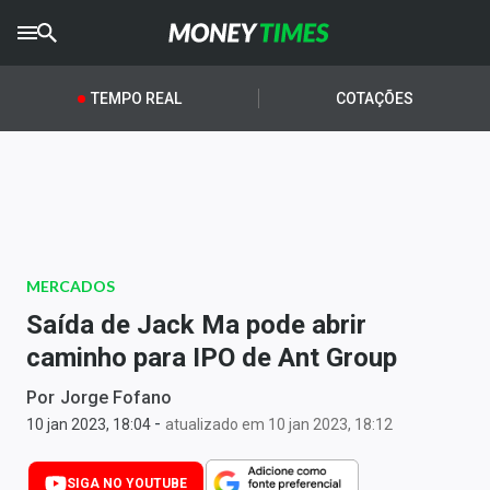
CRYPTO
TIMES
TEMPO REAL
COTAÇÕES
AGRO
TIMES
Ibovespa
Giro do Mercado
MERCADOS
Newsletters
Saída de Jack Ma pode abrir
Money Trader
caminho para IPO de Ant Group
Anuncie
Por
Jorge Fofano
-
10 jan 2023, 18:04
atualizado em 10 jan 2023, 18:12
Últimas Notícias
SIGA NO YOUTUBE