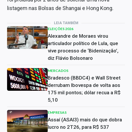
listagem nas Bolsas de Shangai e Hong Kong.
LEIA TAMBÉM
ELEIÇÕES 2026
Alexandre de Moraes virou
articulador político de Lula, que
vive processo de ‘Bidenização’,
diz Flávio Bolsonaro
MERCADOS
Bradesco (BBDC4) e Wall Street
derrubam Ibovespa de volta aos
175 mil pontos; dólar recua a R$
5,10
EMPRESAS
Assaí (ASAI3) mais do que dobra
lucro no 2T26, para R$ 537