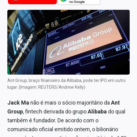
Newsletters
Cotações
Comprar ou vender?
Carteiras Recomendadas
Central de Dividendos
Central de Fundos Imobiliários
Ant Group, braço financeiro da Alibaba, pode ter IPO em outro
Central dos IPOs
lugar. (Imagem: REUTERS/Andrew Kelly)
Renda Fixa
Jack Ma
não é mais o sócio majoritário da
Ant
Group
, fintech derivada do grupo
Alibaba
do qual
Finanças Pessoais
também é fundador. De acordo com o
Mercados
comunicado oficial emitido ontem, o bilionário