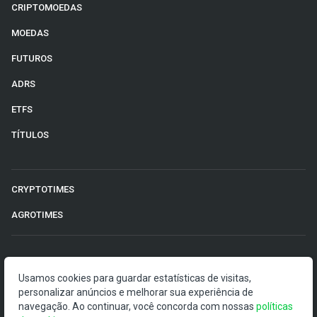
CRIPTOMOEDAS
MOEDAS
FUTUROS
ADRS
ETFS
TÍTULOS
CRYPTOTIMES
AGROTIMES
©2026 Money Times.
Usamos cookies para guardar estatísticas de visitas,
personalizar anúncios e melhorar sua experiência de
O Money Times publica matérias de cunho jornalístico, que
navegação. Ao continuar, você concorda com nossas
políticas
visam a democratização da informação. Nossas