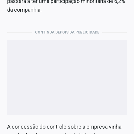
passará a ter uma participação minoritária de 6,2%
Economia
da companhia.
Empresas
Brasil
CONTINUA DEPOIS DA PUBLICIDADE
Política
Colunas
Especiais
Internacional
Marketing
Tecnologia
Conteúdo de Marca
A concessão do controle sobre a empresa vinha