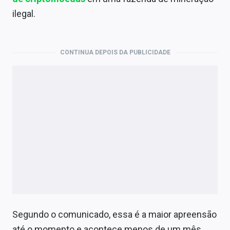
Economia
ilegal.
Empresas
Brasil
CONTINUA DEPOIS DA PUBLICIDADE
Política
Colunas
Especiais
Internacional
Marketing
Tecnologia
Segundo o comunicado, essa é a maior apreensão
Conteúdo de Marca
até o momento e acontece menos de um mês