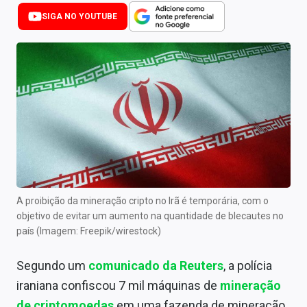
Newsletters
SIGA NO YOUTUBE
Cotações
Comprar ou vender?
Carteiras Recomendadas
Central de Dividendos
Central de Fundos Imobiliários
Central dos IPOs
A proibição da mineração cripto no Irã é temporária, com o
objetivo de evitar um aumento na quantidade de blecautes no
Renda Fixa
país (Imagem: Freepik/wirestock)
Finanças Pessoais
Segundo um
comunicado da Reuters
, a polícia
Mercados
iraniana confiscou 7 mil máquinas de
mineração
de criptomoedas
em uma fazenda de mineração