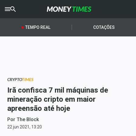
CRYPTO
TIMES
TEMPO REAL
COTAÇÕES
AGRO
TIMES
Ibovespa
Giro do Mercado
CRYPTO
TIMES
Newsletters
Irã confisca 7 mil máquinas de
Money Trader
mineração cripto em maior
apreensão até hoje
Anuncie
Por
The Block
Últimas Notícias
22 jun 2021, 13:20