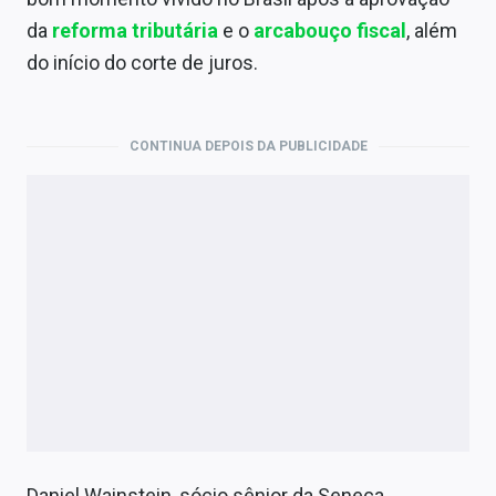
Economia
da
reforma tributária
e o
arcabouço fiscal
, além
Empresas
do início do corte de juros.
Brasil
CONTINUA DEPOIS DA PUBLICIDADE
Política
Colunas
Especiais
Internacional
Marketing
Tecnologia
Conteúdo de Marca
Daniel Wainstein, sócio sênior da Seneca