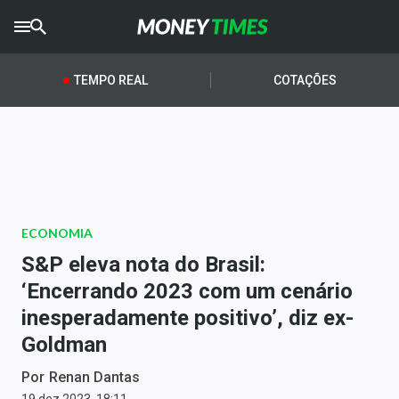
CRYPTO
TIMES
TEMPO REAL
COTAÇÕES
AGRO
TIMES
Ibovespa
Giro do Mercado
ECONOMIA
Newsletters
S&P eleva nota do Brasil:
Money Trader
‘Encerrando 2023 com um cenário
inesperadamente positivo’, diz ex-
Anuncie
Goldman
Últimas Notícias
Por
Renan Dantas