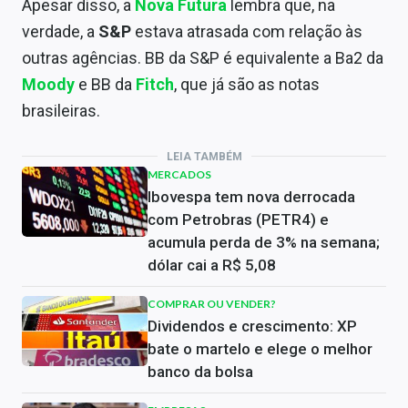
Apesar disso, a
Nova Futura
lembra que, na
verdade, a
S&P
estava atrasada com relação às
outras agências. BB da S&P é equivalente a Ba2 da
Moody
e BB da
Fitch
, que já são as notas
brasileiras.
LEIA TAMBÉM
MERCADOS
Ibovespa tem nova derrocada
com Petrobras (PETR4) e
acumula perda de 3% na semana;
dólar cai a R$ 5,08
COMPRAR OU VENDER?
Dividendos e crescimento: XP
bate o martelo e elege o melhor
banco da bolsa