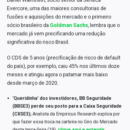
Sobre
Evercore, uma das maiores consultorias de
fusões e aquisições do mercado e o primeiro
Expediente
sócio brasileiro da
Goldman Sachs
, lembra que o
Contato
mercado já vem precificando uma redução
significativa do risco Brasil.
O CDS de 5 anos (precificação de risco de default
do país), por exemplo, caiu 45% nos últimos doze
meses e atingiu agora o patamar mais baixo
desde março de 2020.
‘Queridinha’ dos investidores, BB Seguridade
(BBSE3) perde seu posto para a Caixa Seguridade
(CXSE3);
Analista da Empiricus Research explica por
que fazer essa troca na carteira no Giro do Mercado
desta terça-feira (19),
clique aqui e entenda: