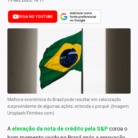
19 dez 2023, 18:11
Newsletters
SIGA NO YOUTUBE
Cotações
Comprar ou vender?
Carteiras Recomendadas
Central de Dividendos
Central de Fundos Imobiliários
Central dos IPOs
Renda Fixa
Melhora econômica do Brasil pode resultar em valorização
surpreendente de algumas ações; entenda o porquê. (Imagem:
Finanças Pessoais
Unsplash/Firmbee.com)
Mercados
A
elevação da nota de crédito pela S&P
coroa o
bom momento vivido no Brasil após a aprovação