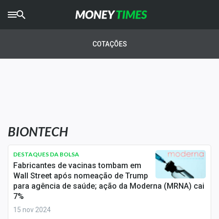
CRYPTO
TIMES
COTAÇÕES
AGRO
TIMES
Ibovespa
Giro do Mercado
BIONTECH
Newsletters
Money Trader
DESTAQUES DA BOLSA
Fabricantes de vacinas tombam em
Anuncie
Wall Street após nomeação de Trump
para agência de saúde; ação da Moderna (MRNA) cai
7%
Últimas Notícias
15 nov 2024