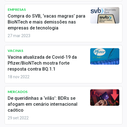
Newsletters
EMPRESAS
Compra do SVB, ‘vacas magras’ para
Cotações
BioNTech e mais demissões nas
empresas de tecnologia
Comprar ou vender?
27 mar 2023
Carteiras Recomendadas
VACINAS
Central de Dividendos
Vacina atualizada de Covid-19 da
Pfizer/BioNTech mostra forte
Central de Fundos Imobiliários
resposta contra BQ.1.1
18 nov 2022
Central dos IPOs
Renda Fixa
MERCADOS
De queridinhas a ‘vilãs’: BDRs se
Finanças Pessoais
afogam em cenário internacional
caótico
Mercados
29 set 2022