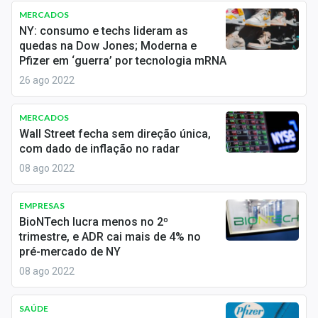
Economia
MERCADOS
NY: consumo e techs lideram as
Empresas
quedas na Dow Jones; Moderna e
Pfizer em ‘guerra’ por tecnologia mRNA
Brasil
26 ago 2022
Política
MERCADOS
Colunas
Wall Street fecha sem direção única,
com dado de inflação no radar
Especiais
08 ago 2022
Internacional
EMPRESAS
BioNTech lucra menos no 2º
Marketing
trimestre, e ADR cai mais de 4% no
pré-mercado de NY
Tecnologia
08 ago 2022
Conteúdo de Marca
SAÚDE