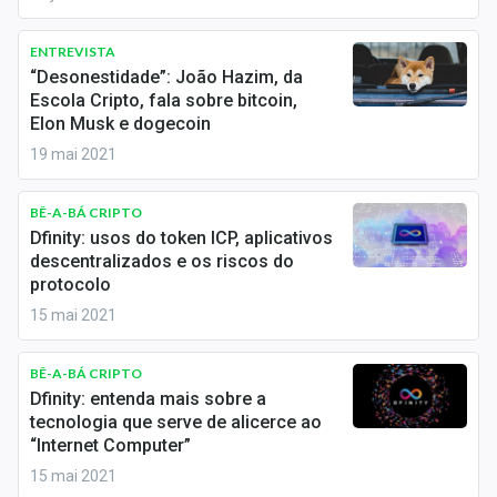
Newsletters
ENTREVISTA
Cotações
“Desonestidade”: João Hazim, da
Escola Cripto, fala sobre bitcoin,
Comprar ou vender?
Elon Musk e dogecoin
19 mai 2021
Carteiras Recomendadas
Central de Dividendos
BÊ-A-BÁ CRIPTO
Dfinity: usos do token ICP, aplicativos
Central de Fundos Imobiliários
descentralizados e os riscos do
protocolo
Central dos IPOs
15 mai 2021
Renda Fixa
BÊ-A-BÁ CRIPTO
Dfinity: entenda mais sobre a
Finanças Pessoais
tecnologia que serve de alicerce ao
“Internet Computer”
Mercados
15 mai 2021