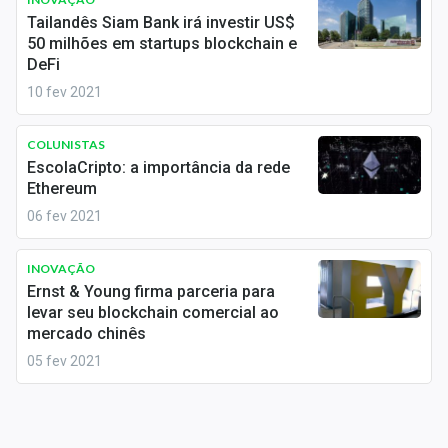
Sobre
Tailandês Siam Bank irá investir US$
50 milhões em startups blockchain e
Expediente
DeFi
10 fev 2021
Contato
COLUNISTAS
EscolaCripto: a importância da rede
Ethereum
06 fev 2021
INOVAÇÃO
Ernst & Young firma parceria para
levar seu blockchain comercial ao
mercado chinês
05 fev 2021