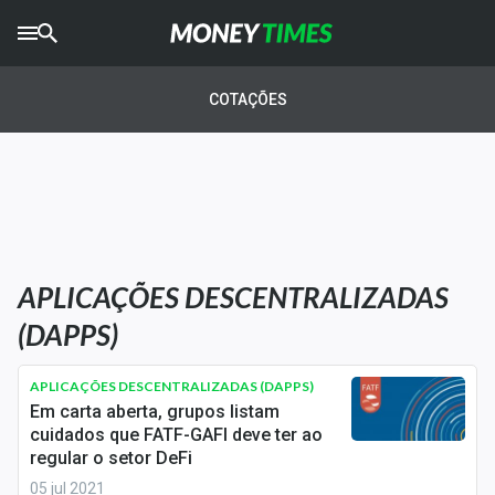
CRYPTO
TIMES
COTAÇÕES
AGRO
TIMES
Ibovespa
Giro do Mercado
APLICAÇÕES DESCENTRALIZADAS
Newsletters
(DAPPS)
Money Trader
APLICAÇÕES DESCENTRALIZADAS (DAPPS)
Anuncie
Em carta aberta, grupos listam
cuidados que FATF-GAFI deve ter ao
regular o setor DeFi
Últimas Notícias
05 jul 2021