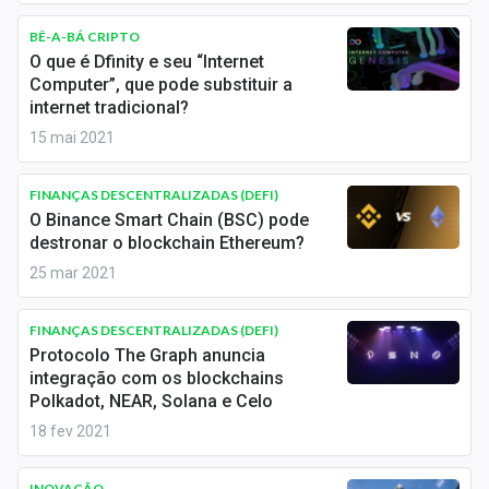
Economia
BÊ-A-BÁ CRIPTO
Empresas
O que é Dfinity e seu “Internet
Computer”, que pode substituir a
Brasil
internet tradicional?
15 mai 2021
Política
FINANÇAS DESCENTRALIZADAS (DEFI)
Colunas
O Binance Smart Chain (BSC) pode
destronar o blockchain Ethereum?
Especiais
25 mar 2021
Internacional
FINANÇAS DESCENTRALIZADAS (DEFI)
Marketing
Protocolo The Graph anuncia
integração com os blockchains
Tecnologia
Polkadot, NEAR, Solana e Celo
18 fev 2021
Conteúdo de Marca
INOVAÇÃO