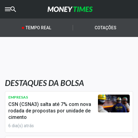
CRYPTO
TIMES
TEMPO REAL
COTAÇÕES
AGRO
TIMES
Ibovespa
Giro do Mercado
DESTAQUES DA BOLSA
Newsletters
Money Trader
EMPRESAS
CSN (CSNA3) salta até 7% com nova
Anuncie
rodada de propostas por unidade de
cimento
6 dia(s) atrás
Últimas Notícias