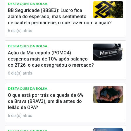
Newsletters
DESTAQUES DA BOLSA
BB Seguridade (BBSE3): Lucro fica
acima do esperado, mas sentimento
Cotações
de cautela permanece; o que fazer com a ação?
Comprar ou vender?
6 dia(s) atrás
Carteiras Recomendadas
DESTAQUES DA BOLSA
Ação da Marcopolo (POMO4)
Central de Dividendos
despenca mais de 10% após balanço
do 2T26: o que desagradou o mercado?
Central de Fundos Imobiliários
6 dia(s) atrás
Central dos IPOs
DESTAQUES DA BOLSA
Renda Fixa
O que está por trás da queda de 6%
da Brava (BRAV3), um dia antes do
Finanças Pessoais
leilão da OPA?
6 dia(s) atrás
Mercados
DESTAQUES DA BOLSA