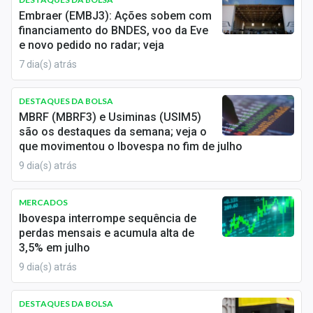
Economia
Embraer (EMBJ3): Ações sobem com
financiamento do BNDES, voo da Eve
Empresas
e novo pedido no radar; veja
7 dia(s) atrás
Brasil
Política
DESTAQUES DA BOLSA
MBRF (MBRF3) e Usiminas (USIM5)
Colunas
são os destaques da semana; veja o
que movimentou o Ibovespa no fim de julho
Especiais
9 dia(s) atrás
Internacional
MERCADOS
Ibovespa interrompe sequência de
Marketing
perdas mensais e acumula alta de
3,5% em julho
Tecnologia
9 dia(s) atrás
Conteúdo de Marca
DESTAQUES DA BOLSA