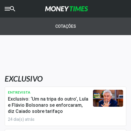
CRYPTO
TIMES
COTAÇÕES
AGRO
TIMES
Ibovespa
Giro do Mercado
EXCLUSIVO
Newsletters
Money Trader
ENTREVISTA
Exclusivo: ‘Um na tripa do outro’, Lula
Anuncie
e Flávio Bolsonaro se enforcaram,
diz Caiado sobre tarifaço
24 dia(s) atrás
Últimas Notícias