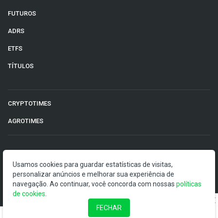
FUTUROS
ADRS
ETFS
TÍTULOS
CRYPTOTIMES
AGROTIMES
©2026 Money Times.
Usamos cookies para guardar estatísticas de visitas,
personalizar anúncios e melhorar sua experiência de
O Money Times publica matérias de cunho jornalístico, que
navegação. Ao continuar, você concorda com nossas
visam a democratização da informação. Nossas
políticas
de cookies
publicações devem ser compreendidas como boletins
.
anunciadores e divulgadores, e não como uma
FECHAR
recomendação de investimento.