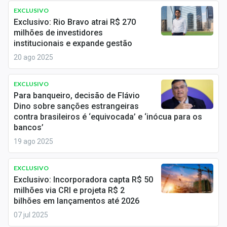
Economia
EXCLUSIVO
Exclusivo: Rio Bravo atrai R$ 270
Empresas
milhões de investidores
institucionais e expande gestão
Brasil
20 ago 2025
Política
EXCLUSIVO
Colunas
Para banqueiro, decisão de Flávio
Dino sobre sanções estrangeiras
Especiais
contra brasileiros é ‘equivocada’ e ‘inócua para os
bancos’
Internacional
19 ago 2025
Marketing
EXCLUSIVO
Exclusivo: Incorporadora capta R$ 50
Tecnologia
milhões via CRI e projeta R$ 2
bilhões em lançamentos até 2026
Conteúdo de Marca
07 jul 2025