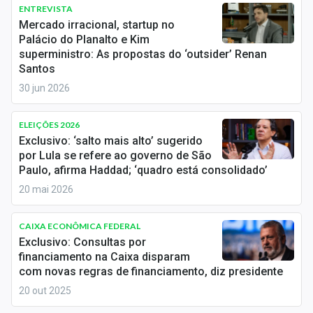
Newsletters
ENTREVISTA
Mercado irracional, startup no
Palácio do Planalto e Kim
Cotações
superministro: As propostas do ‘outsider’ Renan
Santos
Comprar ou vender?
30 jun 2026
Carteiras Recomendadas
ELEIÇÕES 2026
Central de Dividendos
Exclusivo: ‘salto mais alto’ sugerido
por Lula se refere ao governo de São
Central de Fundos Imobiliários
Paulo, afirma Haddad; ‘quadro está consolidado’
20 mai 2026
Central dos IPOs
Renda Fixa
CAIXA ECONÔMICA FEDERAL
Exclusivo: Consultas por
Finanças Pessoais
financiamento na Caixa disparam
com novas regras de financiamento, diz presidente
Mercados
20 out 2025