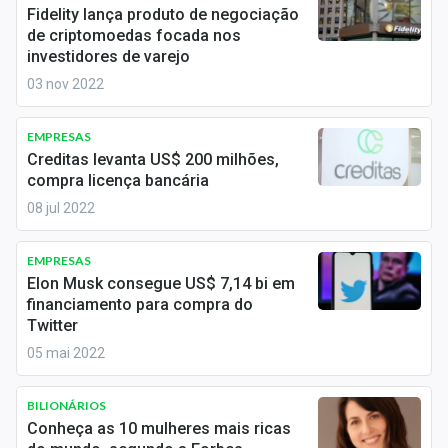
Newsletters
Fidelity lança produto de negociação
de criptomoedas focada nos
investidores de varejo
Cotações
03 nov 2022
Comprar ou vender?
EMPRESAS
Carteiras Recomendadas
Creditas levanta US$ 200 milhões,
compra licença bancária
Central de Dividendos
08 jul 2022
Central de Fundos Imobiliários
EMPRESAS
Central dos IPOs
Elon Musk consegue US$ 7,14 bi em
financiamento para compra do
Renda Fixa
Twitter
05 mai 2022
Finanças Pessoais
BILIONÁRIOS
Mercados
Conheça as 10 mulheres mais ricas