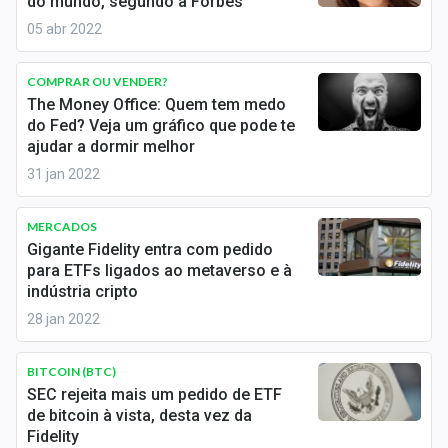
do mundo, segundo a Forbes
Economia
05 abr 2022
Empresas
COMPRAR OU VENDER?
Brasil
The Money Office: Quem tem medo
do Fed? Veja um gráfico que pode te
Política
ajudar a dormir melhor
31 jan 2022
Colunas
Especiais
MERCADOS
Gigante Fidelity entra com pedido
Internacional
para ETFs ligados ao metaverso e à
indústria cripto
Marketing
28 jan 2022
Tecnologia
BITCOIN (BTC)
SEC rejeita mais um pedido de ETF
de bitcoin à vista, desta vez da
Conteúdo de Marca
Fidelity