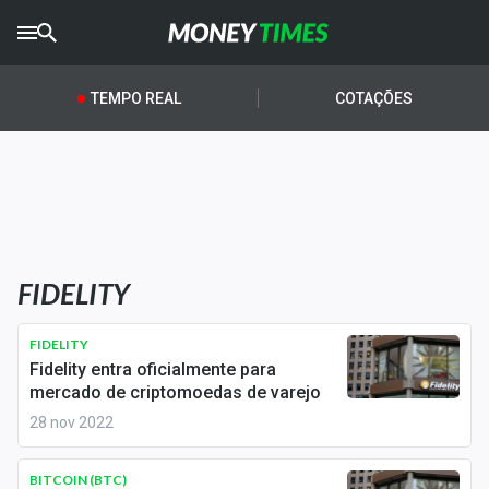
CRYPTO
TIMES
TEMPO REAL
COTAÇÕES
AGRO
TIMES
Ibovespa
Giro do Mercado
FIDELITY
Newsletters
Money Trader
FIDELITY
Fidelity entra oficialmente para
Anuncie
mercado de criptomoedas de varejo
28 nov 2022
Últimas Notícias
BITCOIN (BTC)