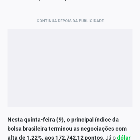
Economia
Empresas
CONTINUA DEPOIS DA PUBLICIDADE
Brasil
Política
Colunas
Especiais
Internacional
Marketing
Tecnologia
Nesta quinta-feira (9), o principal índice da
bolsa brasileira terminou as negociações com
Conteúdo de Marca
alta de 1,22%, aos 172.742,12 pontos
. Já o
dólar