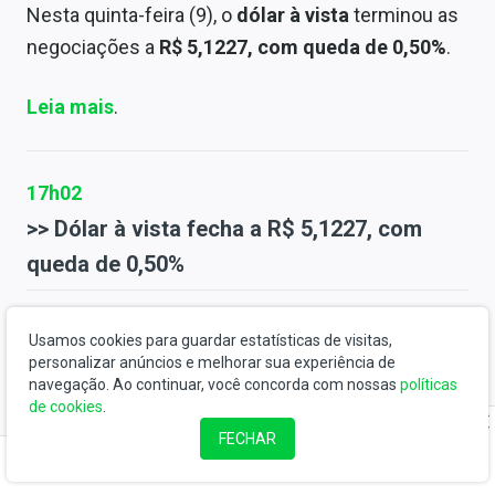
Nesta quinta-feira (9), o
dólar à vista
terminou as
negociações a
R$ 5,1227, com queda de 0,50%
.
Leia mais
.
17h02
>> Dólar à vista fecha a R$ 5,1227, com
queda de 0,50%
16h50
Usamos cookies para guardar estatísticas de visitas,
personalizar anúncios e melhorar sua experiência de
Supremo valida regras que destinam 30%
navegação. Ao continuar, você concorda com nossas
políticas
dos fundos eleitorais para candidaturas de
de cookies
.
pessoas pretas e pardas
FECHAR
O
Supremo Tribunal Federal
(STF) validou as