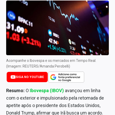
Newsletters
Cotações
Comprar ou vender?
Carteiras Recomendadas
Central de Dividendos
Central de Fundos Imobiliários
Acompanhe o Ibovespa e os mercados em Tempo Real.
(Imagem: REUTERS/Amanda Perobelli)
Central dos IPOs
SIGA NO YOUTUBE
Renda Fixa
Resumo:
O
Ibovespa (IBOV)
avançou em linha
Finanças Pessoais
com o exterior e impulsionado pela retomada de
apetite após o presidente dos Estados Unidos,
Mercados
Donald Trump, afirmar que Irã busca um acordo.