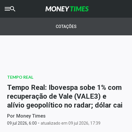
CRYPTO
TIMES
COTAÇÕES
AGRO
TIMES
Ibovespa
Giro do Mercado
TEMPO REAL
Newsletters
Tempo Real: Ibovespa sobe 1% com
Money Trader
recuperação de Vale (VALE3) e
alívio geopolítico no radar; dólar cai
Anuncie
Por
Money Times
-
Últimas Notícias
09 jul 2026, 6:00
atualizado em 09 jul 2026, 17:39