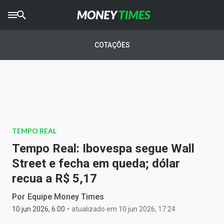
CRYPTO
TIMES
COTAÇÕES
AGRO
TIMES
Ibovespa
Giro do Mercado
TEMPO REAL
Newsletters
Tempo Real: Ibovespa segue Wall
Money Trader
Street e fecha em queda; dólar
recua a R$ 5,17
Anuncie
Por
Equipe Money Times
-
Últimas Notícias
10 jun 2026, 6:00
atualizado em 10 jun 2026, 17:24