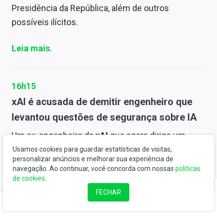
Presidência da República, além de outros
possíveis ilícitos.
Leia mais
.
16h15
xAI é acusada de demitir engenheiro que
levantou questões de segurança sobre IA
Um ex-engenheiro da
xAI
que agora dirige um
centro de estudos dedicado à segurança da
Usamos cookies para guardar estatísticas de visitas,
personalizar anúncios e melhorar sua experiência de
tecnologia da
inteligência artificial (IA)
, abriu
navegação. Ao continuar, você concorda com nossas
políticas
processo contra a empresa alegando ter sido
de cookies
.
demitido por levantar preocupações sobre os
FECHAR
riscos que a IA representa para a humanidade.