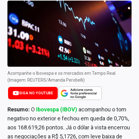
Newsletters
Cotações
Comprar ou vender?
Carteiras Recomendadas
Central de Dividendos
Central de Fundos Imobiliários
Acompanhe o Ibovespa e os mercados em Tempo Real.
(Imagem: REUTERS/Amanda Perobelli)
Central dos IPOs
SIGA NO YOUTUBE
Renda Fixa
Resumo:
O
Ibovespa (IBOV)
acompanhou o tom
Finanças Pessoais
negativo no exterior e fechou em queda de 0,70%,
aos 168.619,26 pontos. Já o dólar à vista encerrou
Mercados
as negociações a R$ 5,1726, com leve baixa de