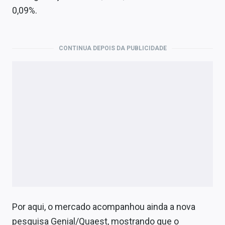
Economia
0,09%.
Empresas
Brasil
CONTINUA DEPOIS DA PUBLICIDADE
Política
Colunas
Especiais
Internacional
Marketing
Tecnologia
Por aqui, o mercado acompanhou ainda a nova
Conteúdo de Marca
pesquisa Genial/Quaest, mostrando que o