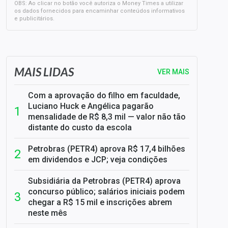
OBS: Ao clicar no botão você autoriza o Money Times a utilizar
os dados fornecidos para encaminhar conteúdos informativos
e publicitários.
SELIC em 14%: A repercussão da decisão sobre os JUROS
MAIS LIDAS
VER MAIS
Com a aprovação do filho em faculdade,
Luciano Huck e Angélica pagarão
mensalidade de R$ 8,3 mil — valor não tão
distante do custo da escola
Petrobras (PETR4) aprova R$ 17,4 bilhões
em dividendos e JCP; veja condições
Subsidiária da Petrobras (PETR4) aprova
concurso público; salários iniciais podem
chegar a R$ 15 mil e inscrições abrem
neste mês