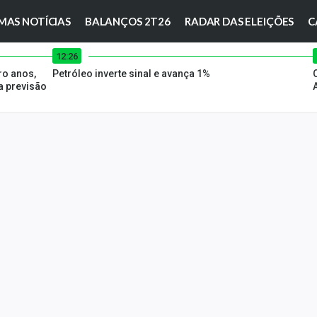
MAS NOTÍCIAS
BALANÇOS 2T26
RADAR DAS ELEIÇÕES
C
12:26
ro anos,
Petróleo inverte sinal e avança 1%
 previsão