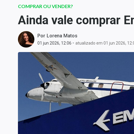
Carteiras Recomendadas
COMPRAR OU VENDER?
Central de Dividendos
Ainda vale comprar E
Central de Fundos
Imobiliários
Por
Lorena Matos
Central dos IPOs
-
01 jun 2026, 12:06
atualizado em 01 jun 2026, 12:
Renda Fixa
Finanças Pessoais
Mercados
Economia
Empresas
Brasil
Política
Colunas
Especiais