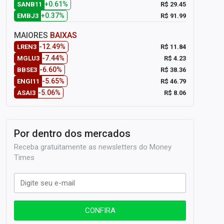
+0.61%
R$ 29.45
SANB11
+0.37%
R$ 91.99
EMBJ3
MAIORES
BAIXAS
-12.49%
R$ 11.84
LREN3
-7.44%
R$ 4.23
MGLU3
-6.60%
R$ 38.36
BBSE3
-5.65%
R$ 46.79
ENGI11
-5.06%
R$ 8.06
ASAI3
Por dentro dos mercados
Receba gratuitamente as newsletters do Money
Times