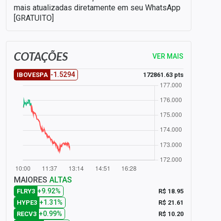
mais atualizadas diretamente em seu WhatsApp
[GRATUITO]
COTAÇÕES
VER MAIS
-1.5294
172861.63 pts
IBOVESPA
MAIORES
ALTAS
+9.92%
R$ 18.95
FLRY3
+1.31%
R$ 21.61
HYPE3
+0.99%
R$ 10.20
RECV3