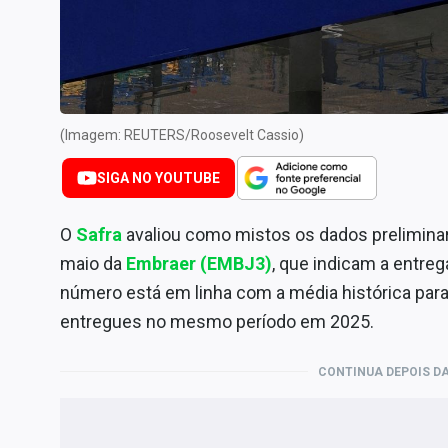
Internacional
Marketing
Tecnologia
Conteúdo de Marca
(Imagem: REUTERS/Roosevelt Cassio)
Sobre
SIGA NO YOUTUBE
Expediente
Contato
O
Safra
avaliou como mistos os dados prelimina
maio da
Embraer (EMBJ3)
, que indicam a entre
número está em linha com a média histórica par
entregues no mesmo período em 2025.
CONTINUA DEPOIS DA