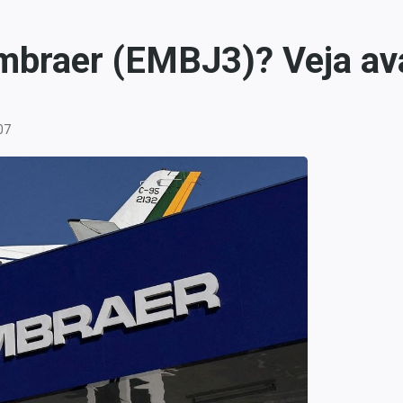
mbraer (EMBJ3)? Veja ava
07