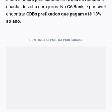
Economia
quantia de volta com juros. No
C6 Bank
, é possível
Empresas
encontrar
CDBs prefixados que pagam até 13%
ao ano
.
Brasil
Política
CONTINUA DEPOIS DA PUBLICIDADE
Colunas
Especiais
Internacional
Marketing
Tecnologia
Conteúdo de Marca