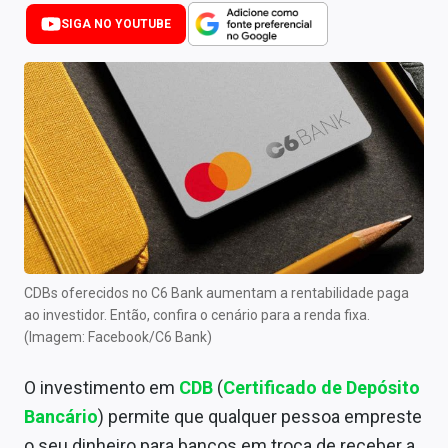
Newsletters
SIGA NO YOUTUBE
Cotações
Comprar ou vender?
Carteiras Recomendadas
Central de Dividendos
Central de Fundos Imobiliários
Central dos IPOs
CDBs oferecidos no C6 Bank aumentam a rentabilidade paga
ao investidor. Então, confira o cenário para a renda fixa.
Renda Fixa
(Imagem: Facebook/C6 Bank)
Finanças Pessoais
O investimento em
CDB
(
Certificado de Depósito
Mercados
Bancário
) permite que qualquer pessoa empreste
o seu dinheiro para bancos em troca de receber a