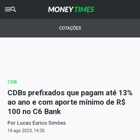
CRYPTO
TIMES
COTAÇÕES
AGRO
TIMES
Ibovespa
Giro do Mercado
CDB
Newsletters
CDBs prefixados que pagam até 13%
Money Trader
ao ano e com aporte mínimo de R$
100 no C6 Bank
Anuncie
Por
Lucas Eurico Simões
Últimas Notícias
14 ago 2023, 14:30