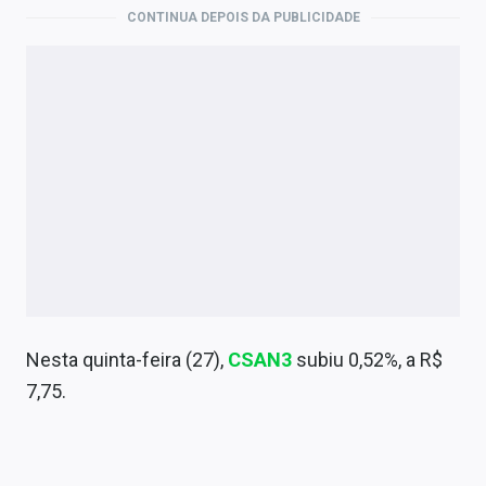
Economia
CONTINUA DEPOIS DA PUBLICIDADE
Empresas
Brasil
Política
Colunas
Especiais
Internacional
Marketing
Nesta quinta-feira (27),
CSAN3
subiu 0,52%, a R$
Tecnologia
7,75.
Conteúdo de Marca