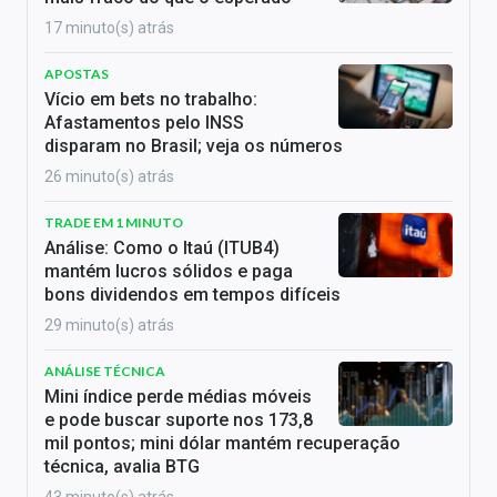
17 minuto(s) atrás
APOSTAS
Vício em bets no trabalho:
Afastamentos pelo INSS
disparam no Brasil; veja os números
26 minuto(s) atrás
TRADE EM 1 MINUTO
Análise: Como o Itaú (ITUB4)
mantém lucros sólidos e paga
bons dividendos em tempos difíceis
29 minuto(s) atrás
ANÁLISE TÉCNICA
Mini índice perde médias móveis
e pode buscar suporte nos 173,8
mil pontos; mini dólar mantém recuperação
técnica, avalia BTG
43 minuto(s) atrás