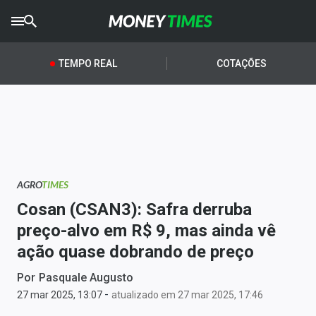
CRYPTO
TIMES
TEMPO REAL
COTAÇÕES
AGRO
TIMES
Ibovespa
Giro do Mercado
AGRO
TIMES
Newsletters
Cosan (CSAN3): Safra derruba
Money Trader
preço-alvo em R$ 9, mas ainda vê
ação quase dobrando de preço
Anuncie
Por
Pasquale Augusto
-
Últimas Notícias
27 mar 2025, 13:07
atualizado em 27 mar 2025, 17:46