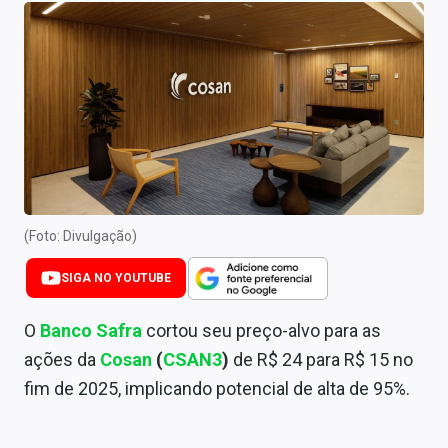
Newsletters
Cotações
Comprar ou vender?
Carteiras Recomendadas
Central de Dividendos
Central de Fundos Imobiliários
(Foto: Divulgação)
Central dos IPOs
SIGA NO YOUTUBE
Renda Fixa
O
Banco Safra
cortou seu preço-alvo para as
ações da
Cosan
(
CSAN3
)
de R$ 24 para R$ 15 no
Finanças Pessoais
fim de 2025, implicando potencial de alta de 95%.
Mercados