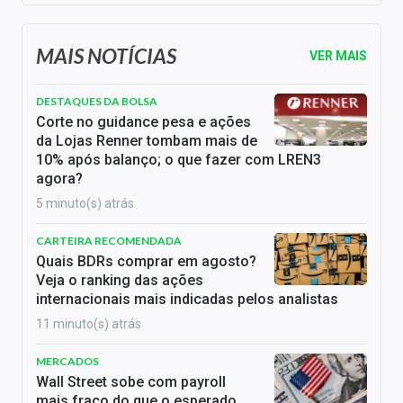
MAIS NOTÍCIAS
VER MAIS
DESTAQUES DA BOLSA
Corte no guidance pesa e ações
da Lojas Renner tombam mais de
10% após balanço; o que fazer com LREN3
agora?
5 minuto(s) atrás
CARTEIRA RECOMENDADA
Quais BDRs comprar em agosto?
Veja o ranking das ações
internacionais mais indicadas pelos analistas
11 minuto(s) atrás
MERCADOS
Wall Street sobe com payroll
mais fraco do que o esperado