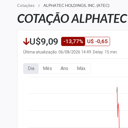
Carteiras Recomendadas
Cotações
ALPHATEC HOLDINGS, INC. (ATEC)
COTAÇÃO ALPHATEC H
Central de Dividendos
Central de Fundos
Imobiliários
U$9,09
Central dos IPOs
-13,77%
U$ -0,65
Renda Fixa
Última atualização: 06/08/2026 14:49. Delay: 15 min
Finanças Pessoais
Mercados
Dia
Mês
Ano
Máx.
Economia
Empresas
Brasil
Política
Money Trader
Colunas