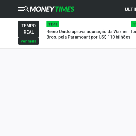
ÚLTI
11:41
1
CRYPTO
TIMES
TEMPO
Reino Unido aprova aquisição da Warner
Ib
REAL
AGRO
TIMES
Bros. pela Paramount por US$ 110 bilhões
ver mais
Ibovespa
Giro do Mercado
Newsletters
Money Trader
Anuncie
Últimas Notícias
Newsletters
Cotações
Comprar ou vender?