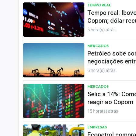
TEMPO REAL
Tempo real: Ibov
Copom; dólar rec
5 hora(s) atrás
MERCADOS
Petróleo sobe co
negociações entr
6 hora(s) atrás
MERCADOS
Selic a 14%: Como
reagir ao Copom
15 hora(s) atrás
EMPRESAS
Ecopetrol compra