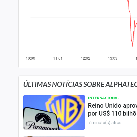
Especiais
Internacional
Marketing
Tecnologia
Conteúdo de Marca
Sobre
Expediente
Contato
ÚLTIMAS NOTÍCIAS SOBRE ALPHATEC 
INTERNACIONAL
Reino Unido apro
por US$ 110 bilh
7 minuto(s) atrás