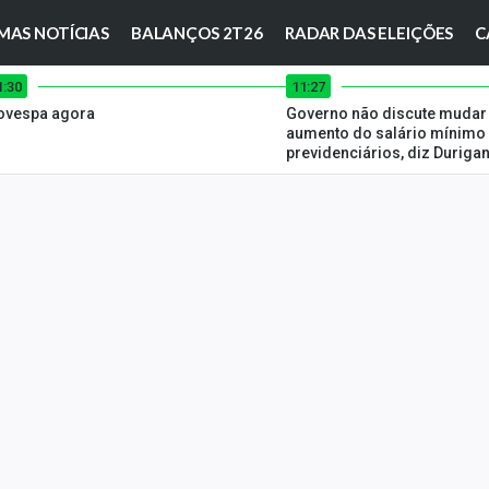
MAS NOTÍCIAS
BALANÇOS 2T26
RADAR DAS ELEIÇÕES
C
1:30
11:27
ovespa agora
Governo não discute mudar
aumento do salário mínimo 
previdenciários, diz Duriga