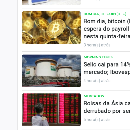
BOM DIA, BITCOIN (BTC)
Bom dia, bitcoin 
espera do payrol
nesta quinta-feira
3 hora(s) atrás
MORNING TIMES
Selic cai para 1
mercado; Ibovesp
4 hora(s) atrás
MERCADOS
Bolsas da Ásia ca
derrubado por s
5 hora(s) atrás