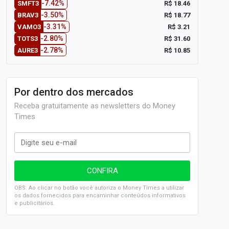
-7.42%
R$ 18.46
SMFT3
-3.50%
R$ 18.77
BRAV3
-3.31%
R$ 3.21
VAMO3
-2.80%
R$ 31.60
TOTS3
-2.78%
R$ 10.85
AURE3
Por dentro dos mercados
Receba gratuitamente as newsletters do Money
Times
OBS: Ao clicar no botão você autoriza o Money Times a utilizar
os dados fornecidos para encaminhar conteúdos informativos
e publicitários.
SELIC em 14%: A repercussão da decisão sobre os JUROS