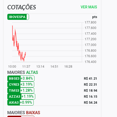
COTAÇÕES
VER MAIS
pts
IBOVESPA
MAIORES
ALTAS
+3.84%
R$ 41.21
BBSE3
+3.19%
R$ 22.31
CYRE3
+1.28%
R$ 18.94
TIMS3
+1.19%
R$ 16.15
AZZA3
+0.99%
R$ 54.24
AXIA3
MAIORES
BAIXAS