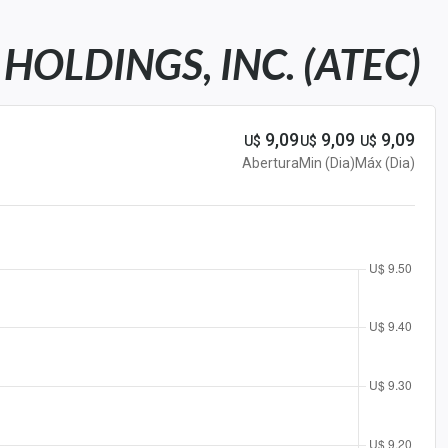
OLDINGS, INC. (ATEC)
9,09
9,09
9,09
U$
U$
U$
Abertura
Min (Dia)
Máx (Dia)