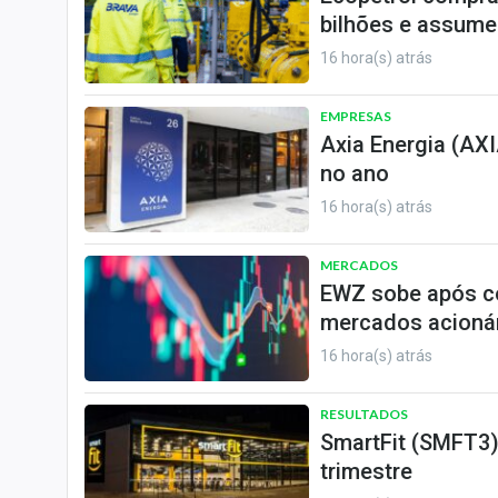
bilhões e assume
16 hora(s) atrás
EMPRESAS
Axia Energia (AXI
no ano
16 hora(s) atrás
MERCADOS
EWZ sobe após cor
mercados acioná
16 hora(s) atrás
RESULTADOS
SmartFit (SMFT3) 
trimestre