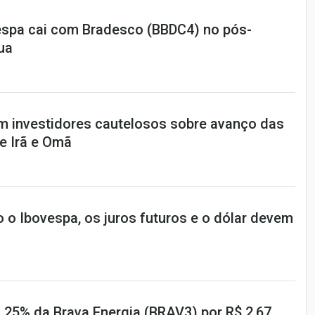
espa cai com Bradesco (BBDC4) no pós-
ua
m investidores cautelosos sobre avanço das
e Irã e Omã
 o Ibovespa, os juros futuros e o dólar devem
 25% da Brava Energia (BRAV3) por R$ 2,67