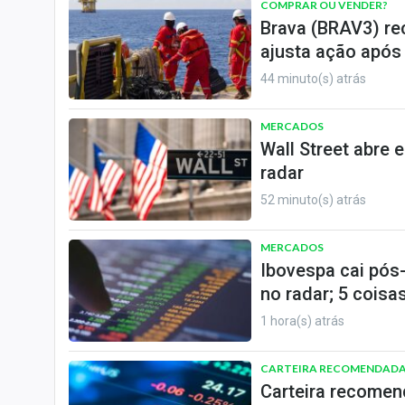
COMPRAR OU VENDER?
Brava (BRAV3) re
ajusta ação após
44 minuto(s) atrás
MERCADOS
Wall Street abre 
radar
52 minuto(s) atrás
MERCADOS
Ibovespa cai pós
no radar; 5 coisas
1 hora(s) atrás
CARTEIRA RECOMENDAD
Carteira recomen