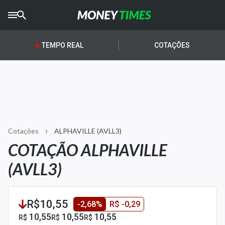
CRYPTO
TIMES
TEMPO REAL
COTAÇÕES
AGRO
TIMES
Ibovespa
Giro do Mercado
Cotações
ALPHAVILLE (AVLL3)
Newsletters
COTAÇÃO ALPHAVILLE
Money Trader
(AVLL3)
Anuncie
R$10,55
-2,68%
R$ -0,29
Últimas Notícias
10,55
10,55
10,55
R$
R$
R$