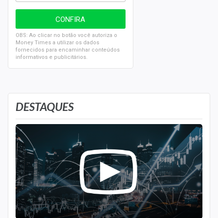
investidor a possua, ele pode ter direito a voto nas
assembleias gerais e também receberá proventos,
como
dividendos
e
juros sobre o capital próprio
.
OBS: Ao clicar no botão você autoriza o
Money Times a utilizar os dados
fornecidos para encaminhar conteúdos
informativos e publicitários.
DESTAQUES