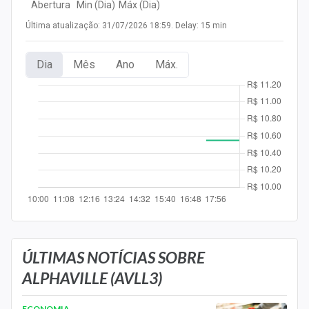
Abertura
Min (Dia)
Máx (Dia)
Newsletters
Última atualização: 31/07/2026 18:59. Delay: 15 min
Cotações
Dia
Mês
Ano
Máx.
Comprar ou vender?
Carteiras Recomendadas
Central de Dividendos
Central de Fundos Imobiliários
Central dos IPOs
Renda Fixa
Finanças Pessoais
ÚLTIMAS NOTÍCIAS SOBRE
ALPHAVILLE (AVLL3)
Mercados
ECONOMIA