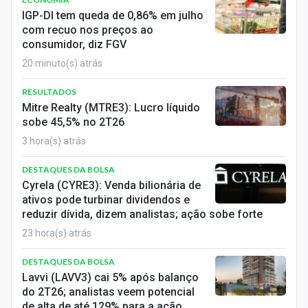
Economia
IGP-DI tem queda de 0,86% em julho
com recuo nos preços ao
Empresas
consumidor, diz FGV
20 minuto(s) atrás
Brasil
RESULTADOS
Política
Mitre Realty (MTRE3): Lucro líquido
sobe 45,5% no 2T26
Colunas
3 hora(s) atrás
Especiais
DESTAQUES DA BOLSA
Cyrela (CYRE3): Venda bilionária de
Internacional
ativos pode turbinar dividendos e
reduzir dívida, dizem analistas; ação sobe forte
Marketing
23 hora(s) atrás
Tecnologia
DESTAQUES DA BOLSA
Lavvi (LAVV3) cai 5% após balanço
Conteúdo de Marca
do 2T26; analistas veem potencial
de alta de até 129% para a ação