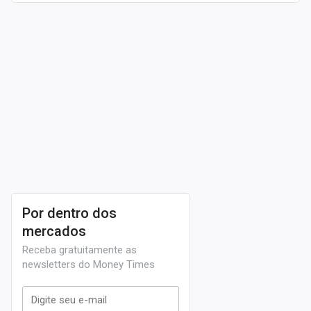
a constituição de sua primeira marca, a companhia se
expandiu e hoje está presente em mais de 23 estados
do
Brasil
, além do Distrito Federal. Não obstante, a
empresa também possui projetos urbanísticos em
Portugal
A Alphaville realizou sua oferta inicial de ações (
IPO
,
em inglês) no dia
11 de dezembro de 2020
. O
dinheiro arrecadado
chegou a marca de R$ 306
milhões
.
Os recursos captados pela oferta da Alphaville foram
Por dentro dos
direcionados para investimentos operacionais e
mercados
despesas administrativas.
Receba gratuitamente as
newsletters do Money Times
A cotação vista nesta página (AVLL3) é conhecida pelo
mercado financeiro
como uma ação ordinária. Caso o