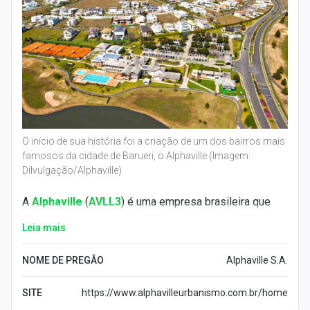
O início de sua história foi a criação de um dos bairros mais
famosos da cidade de Barueri, o Alphaville (Imagem:
Dilvulgação/Alphaville)
A
Alphaville
(
AVLL3
) é uma empresa brasileira que
atua no setor da construção civil. Fundada em 1973, a
Leia mais
companhia deu seu pontapé inicial na cidade de
Barueri
, em
São Paulo
.
NOME DE PREGÃO
Alphaville S.A.
O início de sua história foi a criação de um dos bairros
SITE
https://www.alphavilleurbanismo.com.br/home
mais famosos da cidade de Barueri, o Alphaville. Após