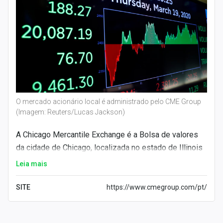
O mercado acionário local é administrado pelo CME Group
(Imagem: Reuters/Lucas Jackson)
A Chicago Mercantile Exchange é a Bolsa de valores
da cidade de Chicago, localizada no estado de Illinois
nos
EUA
(Estados Unidos da América). O mercado
Leia mais
acionário local é administrado pelo
CME Group
(CHME34)
.
SITE
https://www.cmegroup.com/pt/
A instituição administrativa também é dona de outras