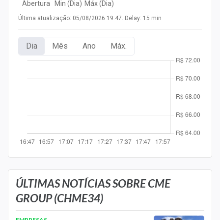
Abertura
Min (Dia)
Máx (Dia)
Newsletters
Última atualização: 05/08/2026 19:47. Delay: 15 min
Cotações
Dia
Mês
Ano
Máx.
Comprar ou vender?
Carteiras Recomendadas
Central de Dividendos
Central de Fundos Imobiliários
Central dos IPOs
Renda Fixa
Finanças Pessoais
ÚLTIMAS NOTÍCIAS SOBRE CME
GROUP (CHME34)
Mercados
EMPRESAS