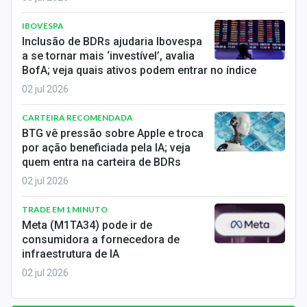
IBOVESPA
Inclusão de BDRs ajudaria Ibovespa
a se tornar mais ‘investível’, avalia
BofA; veja quais ativos podem entrar no índice
02 jul 2026
CARTEIRA RECOMENDADA
BTG vê pressão sobre Apple e troca
por ação beneficiada pela IA; veja
quem entra na carteira de BDRs
02 jul 2026
TRADE EM 1 MINUTO
Meta (M1TA34) pode ir de
consumidora a fornecedora de
infraestrutura de IA
02 jul 2026