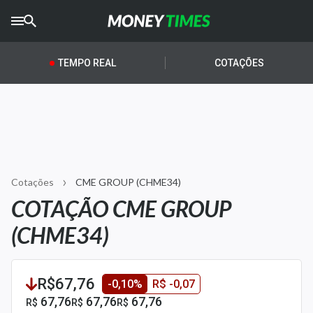
CRYPTO
TIMES
TEMPO REAL
COTAÇÕES
AGRO
TIMES
Ibovespa
Giro do Mercado
Cotações
CME GROUP (CHME34)
Newsletters
COTAÇÃO CME GROUP
Money Trader
(CHME34)
Anuncie
R$67,76
-0,10%
R$ -0,07
Últimas Notícias
67,76
67,76
67,76
R$
R$
R$