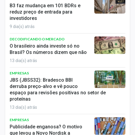
B3 faz mudança em 101 BDRs e
reduz preço de entrada para
investidores
9 dia(s) atrás
DECODIFICANDO O MERCADO
O brasileiro ainda investe só no
Brasil? Os números dizem que não
13 dia(s) atrás
EMPRESAS
JBS (JBSS32): Bradesco BBI
derruba preço-alvo e vê pouco
espaço para revisões positivas no setor de
proteínas
13 dia(s) atrás
EMPRESAS
Publicidade enganosa? O motivo
que levou a Novo Nordisk a