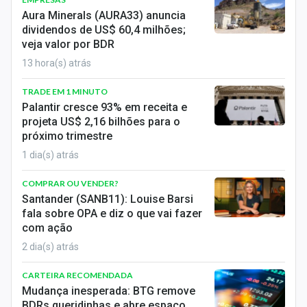
Economia
Aura Minerals (AURA33) anuncia
dividendos de US$ 60,4 milhões;
Empresas
veja valor por BDR
13 hora(s) atrás
Brasil
TRADE EM 1 MINUTO
Política
Palantir cresce 93% em receita e
projeta US$ 2,16 bilhões para o
Money Trader
próximo trimestre
Colunas
1 dia(s) atrás
COMPRAR OU VENDER?
Especiais
Santander (SANB11): Louise Barsi
fala sobre OPA e diz o que vai fazer
Internacional
com ação
Marketing
2 dia(s) atrás
Tecnologia
CARTEIRA RECOMENDADA
Mudança inesperada: BTG remove
BDRs queridinhas e abre espaço