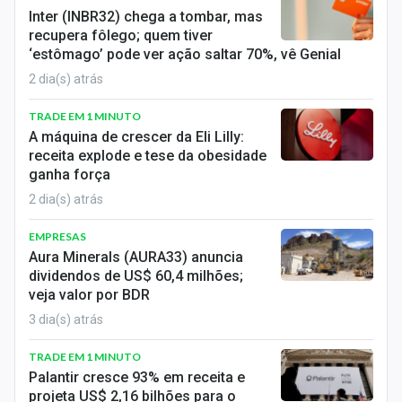
Sobre
Inter (INBR32) chega a tombar, mas
recupera fôlego; quem tiver
Expediente
‘estômago’ pode ver ação saltar 70%, vê Genial
2 dia(s) atrás
Contato
TRADE EM 1 MINUTO
A máquina de crescer da Eli Lilly:
receita explode e tese da obesidade
ganha força
2 dia(s) atrás
EMPRESAS
Aura Minerals (AURA33) anuncia
dividendos de US$ 60,4 milhões;
veja valor por BDR
3 dia(s) atrás
TRADE EM 1 MINUTO
Palantir cresce 93% em receita e
projeta US$ 2,16 bilhões para o