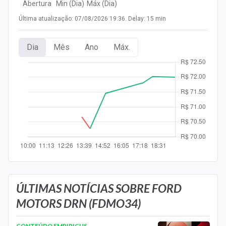
Abertura
Min (Dia)
Máx (Dia)
Newsletters
Última atualização: 07/08/2026 19:36. Delay: 15 min
Cotações
Dia
Mês
Ano
Máx.
Comprar ou vender?
Carteiras Recomendadas
Central de Dividendos
Central de Fundos Imobiliários
Central dos IPOs
Renda Fixa
Finanças Pessoais
ÚLTIMAS NOTÍCIAS SOBRE FORD
MOTORS DRN (FDMO34)
Mercados
CONTEÚDO EMPIRICUS