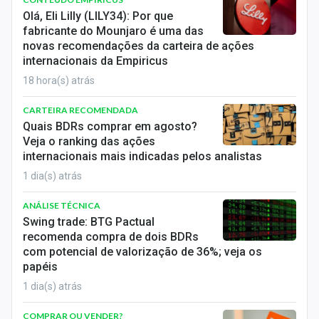
Economia
Olá, Eli Lilly (LILY34): Por que
fabricante do Mounjaro é uma das
Empresas
novas recomendações da carteira de ações
internacionais da Empiricus
Brasil
18 hora(s) atrás
Política
CARTEIRA RECOMENDADA
Quais BDRs comprar em agosto?
Colunas
Veja o ranking das ações
internacionais mais indicadas pelos analistas
Especiais
1 dia(s) atrás
Internacional
ANÁLISE TÉCNICA
Swing trade: BTG Pactual
Marketing
recomenda compra de dois BDRs
com potencial de valorização de 36%; veja os
Tecnologia
papéis
1 dia(s) atrás
Conteúdo de Marca
COMPRAR OU VENDER?