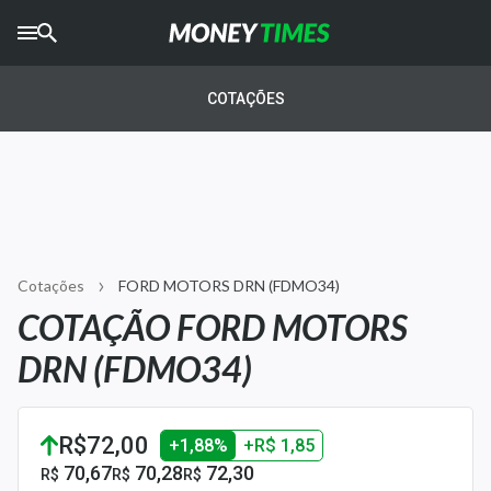
CRYPTO
TIMES
COTAÇÕES
AGRO
TIMES
Ibovespa
Giro do Mercado
Cotações
FORD MOTORS DRN (FDMO34)
Newsletters
COTAÇÃO FORD MOTORS
Money Trader
DRN (FDMO34)
Anuncie
R$72,00
+1,88%
+R$ 1,85
Últimas Notícias
70,67
70,28
72,30
R$
R$
R$