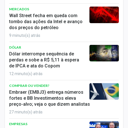
Economia
MERCADOS
Empresas
Wall Street fecha em queda com
tombo das ações da Intel e avanço
Brasil
dos preços do petróleo
9 minuto(s) atrás
Política
DÓLAR
Colunas
Dólar interrompe sequência de
perdas e sobe a R$ 5,11 à espera
Especiais
de IPCA e ata do Copom
12 minuto(s) atrás
Internacional
COMPRAR OU VENDER?
Marketing
Embraer (EMBJ3) entrega números
fortes e BB Investimentos eleva
Tecnologia
preço-alvo; veja o que dizem analistas
27 minuto(s) atrás
Conteúdo de Marca
EMPRESAS