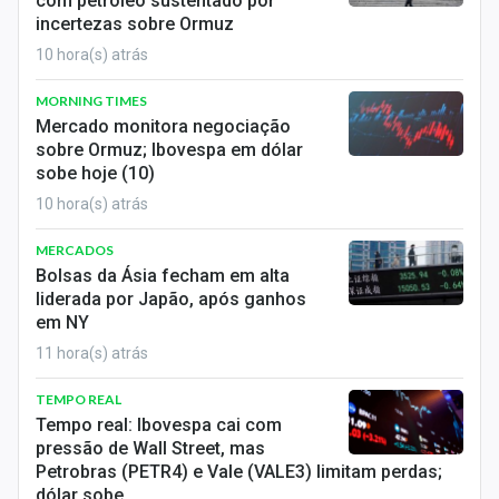
com petróleo sustentado por
incertezas sobre Ormuz
10 hora(s) atrás
MORNING TIMES
Mercado monitora negociação
sobre Ormuz; Ibovespa em dólar
sobe hoje (10)
10 hora(s) atrás
MERCADOS
Bolsas da Ásia fecham em alta
liderada por Japão, após ganhos
em NY
11 hora(s) atrás
TEMPO REAL
Tempo real: Ibovespa cai com
pressão de Wall Street, mas
Petrobras (PETR4) e Vale (VALE3) limitam perdas;
dólar sobe