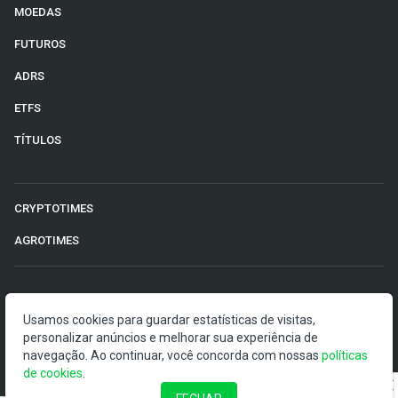
MOEDAS
FUTUROS
ADRS
ETFS
TÍTULOS
CRYPTOTIMES
AGROTIMES
©2026 Money Times.
Usamos cookies para guardar estatísticas de visitas,
personalizar anúncios e melhorar sua experiência de
O Money Times publica matérias de cunho jornalístico, que
navegação. Ao continuar, você concorda com nossas
visam a democratização da informação. Nossas
políticas
de cookies
publicações devem ser compreendidas como boletins
.
anunciadores e divulgadores, e não como uma