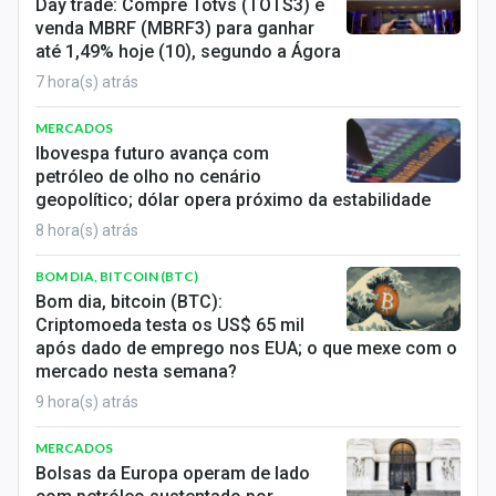
Day trade: Compre Totvs (TOTS3) e
venda MBRF (MBRF3) para ganhar
até 1,49% hoje (10), segundo a Ágora
7 hora(s) atrás
MERCADOS
Ibovespa futuro avança com
petróleo de olho no cenário
geopolítico; dólar opera próximo da estabilidade
8 hora(s) atrás
BOM DIA, BITCOIN (BTC)
Bom dia, bitcoin (BTC):
Criptomoeda testa os US$ 65 mil
após dado de emprego nos EUA; o que mexe com o
mercado nesta semana?
9 hora(s) atrás
MERCADOS
Bolsas da Europa operam de lado