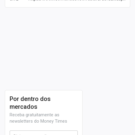
A mineradora tem ações negociadas na bolsa desde
1925. Atualmente, a empresa é considerada a maior da
sua área nos EUA. Além disso, suas minas estão
espalhadas pela
Austrália
,
África
,
América do Norte
e do Sul
.
A cotação vista nesta página (N1EM34) é um ativo da
Newmont Mining Corporation na
B3
(
B3SA3
) e tem a
mesma equivalência que a ação listada
na
NYSE
(Bolsa de Nova Iorque)
.
Por dentro dos
mercados
Receba gratuitamente as
newsletters do Money Times