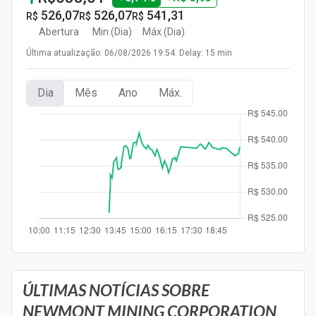
Newsletters
526,07
526,07
541,31
R$
R$
R$
Abertura
Min (Dia)
Máx (Dia)
Cotações
Última atualização: 06/08/2026 19:54. Delay: 15 min
Comprar ou vender?
Dia
Mês
Ano
Máx.
Carteiras Recomendadas
Central de Dividendos
Central de Fundos Imobiliários
Central dos IPOs
Renda Fixa
Finanças Pessoais
ÚLTIMAS NOTÍCIAS SOBRE
Mercados
NEWMONT MINING CORPORATION