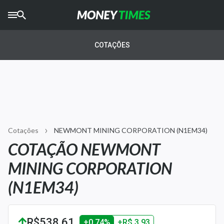
CRYPTO
TIMES
COTAÇÕES
AGRO
TIMES
Ibovespa
Giro do Mercado
Cotações
NEWMONT MINING CORPORATION (N1EM34)
Newsletters
COTAÇÃO NEWMONT
Money Trader
MINING CORPORATION
Anuncie
(N1EM34)
Últimas Notícias
R$538,61
+0,74%
+R$ 3,93