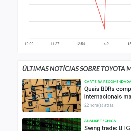
Internacional
Marketing
Tecnologia
Conteúdo de Marca
Sobre
Expediente
Contato
ÚLTIMAS NOTÍCIAS SOBRE TOYOTA 
CARTEIRA RECOMENDAD
Quais BDRs compr
internacionais ma
22 hora(s) atrás
ANÁLISE TÉCNICA
Swing trade: BTG