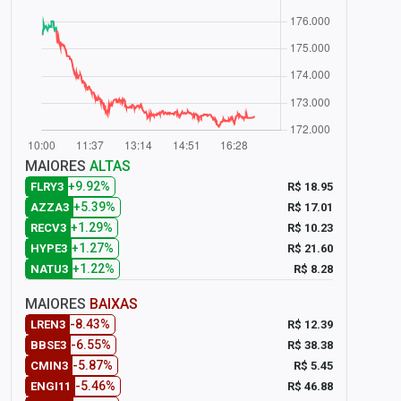
MAIORES
ALTAS
+9.92%
R$ 18.95
FLRY3
+5.39%
R$ 17.01
AZZA3
+1.29%
R$ 10.23
RECV3
+1.27%
R$ 21.60
HYPE3
+1.22%
R$ 8.28
NATU3
MAIORES
BAIXAS
-8.43%
R$ 12.39
LREN3
-6.55%
R$ 38.38
BBSE3
-5.87%
R$ 5.45
CMIN3
-5.46%
R$ 46.88
ENGI11