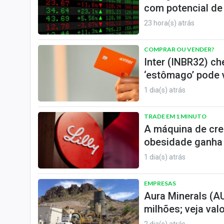
com potencial de 
23 hora(s) atrás
COMPRAR OU VENDER?
Inter (INBR32) ch
‘estômago’ pode v
1 dia(s) atrás
TRADE EM 1 MINUTO
A máquina de cresc
obesidade ganha
1 dia(s) atrás
EMPRESAS
Aura Minerals (A
milhões; veja val