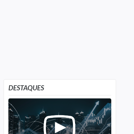
A cotação vista nesta página (TMCO34) é um
ativo da Toyota Motor na
B3
(
B3SA3
) e tem a
mesma equivalência que a ação listada
na
NYSE
(Bolsa de
Nova Iorque
)
.
DESTAQUES