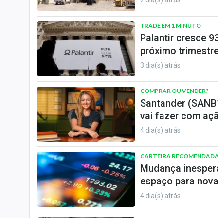
2 dia(s) atrás
TRADE EM 1 MINUTO
Palantir cresce 9
próximo trimestr
3 dia(s) atrás
COMPRAR OU VENDER?
Santander (SANB11
vai fazer com aç
4 dia(s) atrás
CARTEIRA RECOMENDAD
Mudança inespera
espaço para nova
4 dia(s) atrás