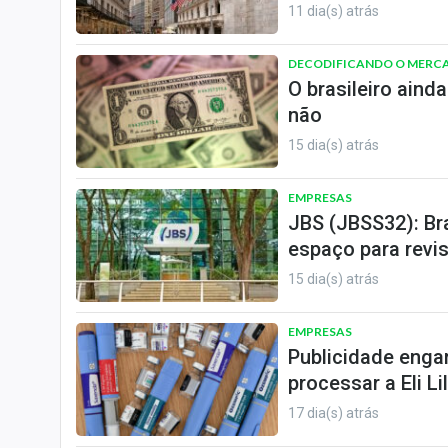
11 dia(s) atrás
DECODIFICANDO O MERC
O brasileiro aind
não
15 dia(s) atrás
EMPRESAS
JBS (JBSS32): Br
espaço para revis
15 dia(s) atrás
EMPRESAS
Publicidade enga
processar a Eli Lil
17 dia(s) atrás