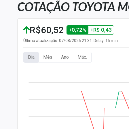
COTAÇÃO TOYOTA M
Carteiras Recomendadas
Central de Dividendos
Central de Fundos
R$60,52
+0,72%
+R$ 0,43
Imobiliários
Central dos IPOs
Última atualização: 07/08/2026 21:31. Delay: 15 min
Renda Fixa
Dia
Mês
Ano
Máx.
Finanças Pessoais
Mercados
Economia
Empresas
Brasil
Política
Colunas
Especiais