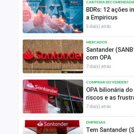
CARTEIRA RECOMENDAD
BDRs: 12 ações i
a Empiricus
5 dia(s) atrás
MERCADOS
Santander (SANB1
com OPA
7 dia(s) atrás
COMPRAR OU VENDER?
OPA bilionária d
riscos e as frust
7 dia(s) atrás
EMPRESAS
Tem Santander (S