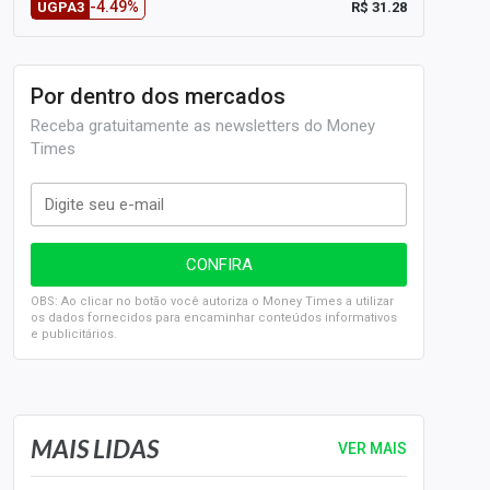
-4.49%
R$ 31.28
UGPA3
Por dentro dos mercados
Receba gratuitamente as newsletters do Money
Times
OBS: Ao clicar no botão você autoriza o Money Times a utilizar
os dados fornecidos para encaminhar conteúdos informativos
e publicitários.
SELIC em 14%: A repercussão da decisão sobre os JUROS
MAIS LIDAS
VER MAIS