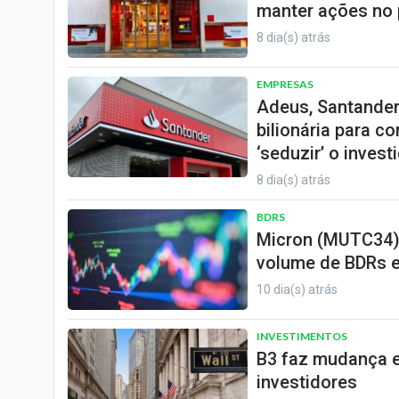
manter ações no 
8 dia(s) atrás
EMPRESAS
Adeus, Santander
bilionária para c
‘seduzir’ o invest
8 dia(s) atrás
BDRS
Micron (MUTC34),
volume de BDRs 
10 dia(s) atrás
INVESTIMENTOS
B3 faz mudança e
investidores