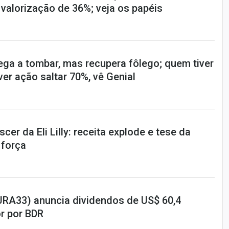
valorização de 36%; veja os papéis
ega a tombar, mas recupera fôlego; quem tiver
er ação saltar 70%, vê Genial
er da Eli Lilly: receita explode e tese da
 força
URA33) anuncia dividendos de US$ 60,4
or por BDR