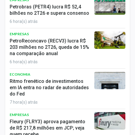
Economia
Petrobras (PETR4) lucra R$ 52,4
bilhões no 2T26 e supera consenso
Empresas
6 hora(s) atrás
Brasil
EMPRESAS
PetroReconcavo (RECV3) lucra R$
Política
203 milhões no 2T26, queda de 15%
na comparação anual
Colunas
6 hora(s) atrás
Especiais
ECONOMIA
Ritmo frenético de investimentos
Internacional
em IA entra no radar de autoridades
do Fed
Marketing
7 hora(s) atrás
Tecnologia
EMPRESAS
Fleury (FLRY3) aprova pagamento
Conteúdo de Marca
de R$ 217,8 milhões em JCP; veja
quem recebe