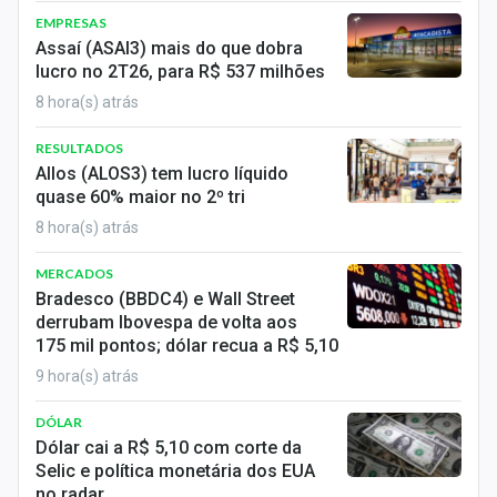
EMPRESAS
Assaí (ASAI3) mais do que dobra
lucro no 2T26, para R$ 537 milhões
8 hora(s) atrás
RESULTADOS
Allos (ALOS3) tem lucro líquido
quase 60% maior no 2º tri
8 hora(s) atrás
MERCADOS
Bradesco (BBDC4) e Wall Street
derrubam Ibovespa de volta aos
175 mil pontos; dólar recua a R$ 5,10
9 hora(s) atrás
DÓLAR
Dólar cai a R$ 5,10 com corte da
Selic e política monetária dos EUA
no radar