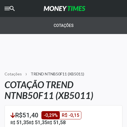
CRYPTO
TIMES
COTAÇÕES
AGRO
TIMES
Ibovespa
Giro do Mercado
Cotações
TREND NTNB50F11 (XB5011)
Newsletters
COTAÇÃO TREND
Money Trader
NTNB50F11 (XB5011)
Anuncie
R$51,40
-0,29%
R$ -0,15
Últimas Notícias
51,35
51,35
51,58
R$
R$
R$