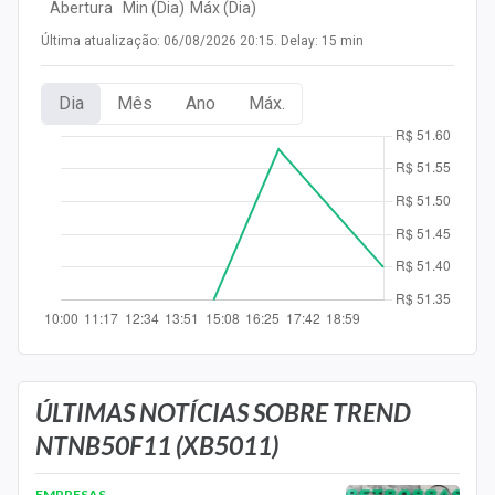
Abertura
Min (Dia)
Máx (Dia)
Newsletters
Última atualização: 06/08/2026 20:15. Delay: 15 min
Cotações
Dia
Mês
Ano
Máx.
Comprar ou vender?
Carteiras Recomendadas
Central de Dividendos
Central de Fundos Imobiliários
Central dos IPOs
Renda Fixa
Finanças Pessoais
ÚLTIMAS NOTÍCIAS SOBRE TREND
NTNB50F11 (XB5011)
Mercados
EMPRESAS