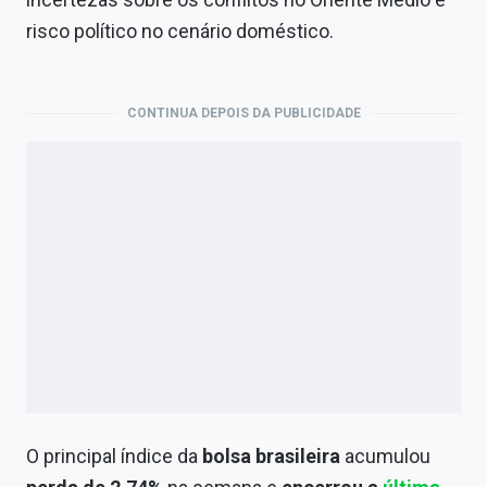
Economia
risco político no cenário doméstico.
Empresas
Brasil
CONTINUA DEPOIS DA PUBLICIDADE
Política
Colunas
Especiais
Internacional
Marketing
Tecnologia
Conteúdo de Marca
O principal índice da
bolsa brasileira
acumulou