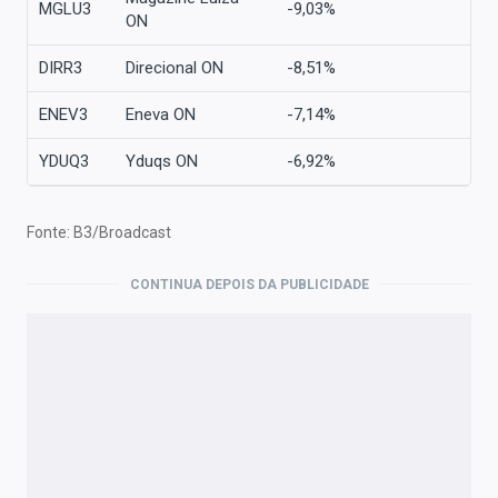
MGLU3
-9,03%
ON
DIRR3
Direcional ON
-8,51%
ENEV3
Eneva ON
-7,14%
YDUQ3
Yduqs ON
-6,92%
Fonte: B3/Broadcast
CONTINUA DEPOIS DA PUBLICIDADE