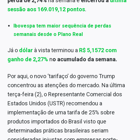
perda de 2,74%
na semana e
encerrou a
última
Sobre
sessão aos
169.019,12 pontos
.
Expediente
Ibovespa tem maior sequência de perdas
Contato
semanais desde o Plano Real
Já o
dólar
à vista terminou a
R$ 5,1572 com
ganho de 2,27%
n
o acumulado da semana.
Por aqui, o novo ‘tarifaço’ do governo Trump
concentrou as atenções do mercado. Na última
terça-feira (2), o Representante Comercial dos
Estados Unidos (USTR) recomendou a
implementação de uma tarifa de 25% sobre
produtos importados do Brasil visto que
determinadas práticas brasileiras seriam
consideradas injustas com empresas norte-