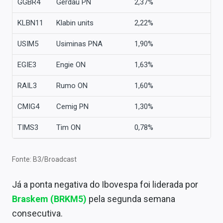
GGBR4
Gerdau PN
2,37%
KLBN11
Klabin units
2,22%
USIM5
Usiminas PNA
1,90%
EGIE3
Engie ON
1,63%
RAIL3
Rumo ON
1,60%
CMIG4
Cemig PN
1,30%
TIMS3
Tim ON
0,78%
Fonte: B3/Broadcast
Já a ponta negativa do Ibovespa foi liderada por
Braskem (BRKM5)
pela segunda semana
consecutiva.