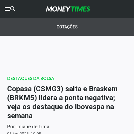
CRYPTO
TIMES
COTAÇÕES
AGRO
TIMES
Ibovespa
Giro do Mercado
DESTAQUES DA BOLSA
Newsletters
Copasa (CSMG3) salta e Braskem
Money Trader
(BRKM5) lidera a ponta negativa;
veja os destaque do Ibovespa na
Anuncie
semana
Últimas Notícias
Por
Liliane de Lima