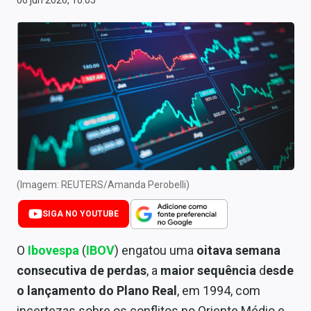
06 jun 2026, 10:05
Newsletters
Cotações
Comprar ou vender?
Carteiras Recomendadas
Central de Dividendos
Central de Fundos Imobiliários
(Imagem: REUTERS/Amanda Perobelli)
Central dos IPOs
SIGA NO YOUTUBE
Renda Fixa
O
Ibovespa
(
IBOV
) engatou uma
oitava semana
Finanças Pessoais
consecutiva de perdas
, a
maior sequência
d
esde
Mercados
o lançamento do Plano Real
, em 1994, com
incertezas sobre os conflitos no Oriente Médio e