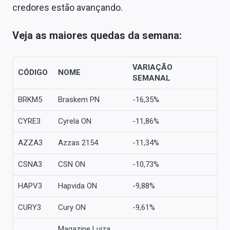
credores estão avançando.
Veja as maiores quedas da semana:
VARIAÇÃO
CÓDIGO
NOME
SEMANAL
BRKM5
Braskem PN
-16,35%
CYRE3
Cyrela ON
-11,86%
AZZA3
Azzas 2154
-11,34%
CSNA3
CSN ON
-10,73%
HAPV3
Hapvida ON
-9,88%
CURY3
Cury ON
-9,61%
Magazine Luiza