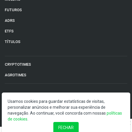
FUTUROS
ADRS
ETFS
TÍTULOS
CRYPTOTIMES
AGROTIMES
©2026 Money Times.
Usamos cookies para guardar estatísticas de visitas,
personalizar anúncios e melhorar sua experiência de
O Money Times publica matérias de cunho jornalístico, que
navegação. Ao continuar, você concorda com nossas
políticas
visam a democratização da informação. Nossas
de cookies
.
publicações devem ser compreendidas como boletins
anunciadores e divulgadores, e não como uma
FECHAR
recomendação de investimento.