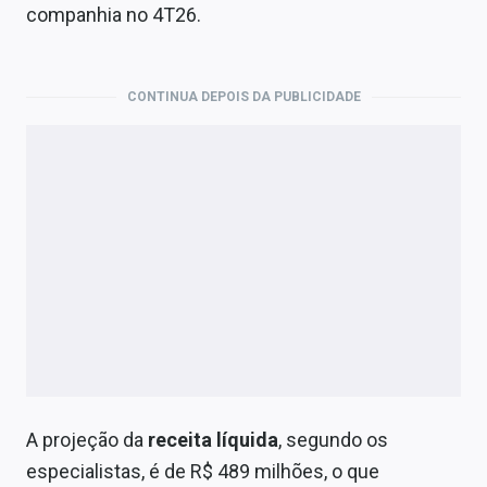
Economia
companhia no 4T26.
Empresas
CONTINUA DEPOIS DA PUBLICIDADE
Brasil
Política
Colunas
Especiais
Internacional
Marketing
Tecnologia
A projeção da
receita líquida
, segundo os
Conteúdo de Marca
especialistas, é de R$ 489 milhões, o que