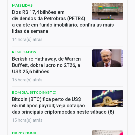
MAIS LIDAS
Dos R$ 17,4 bilhões em
dividendos da Petrobras (PETR4)
a calote em fundo imobiliário; confira as mais
lidas da semana
14 hora(s) atrás
RESULTADOS
Berkshire Hathaway, de Warren
Buffett, dobra lucro no 2T26, a
US$ 25,6 bilhões
15 hora(s) atrás
BOM DIA, BITCOIN (BTC)
Bitcoin (BTC) fica perto de US$
65 mil após payroll; veja cotação
das principais criptomoedas neste sábado (8)
15 hora(s) atrás
HAPPY HOUR