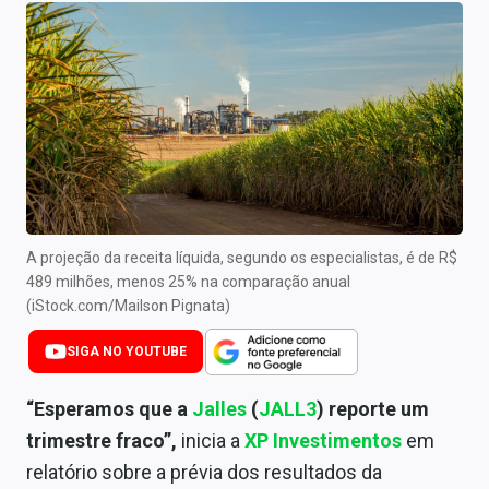
Newsletters
Cotações
Comprar ou vender?
Carteiras Recomendadas
Central de Dividendos
Central de Fundos Imobiliários
A projeção da receita líquida, segundo os especialistas, é de R$
489 milhões, menos 25% na comparação anual
Central dos IPOs
(iStock.com/Mailson Pignata)
Renda Fixa
SIGA NO YOUTUBE
Finanças Pessoais
“Esperamos que a
Jalles
(
JALL3
) reporte um
trimestre fraco”,
inicia a
XP Investimentos
em
Mercados
relatório sobre a prévia dos resultados da