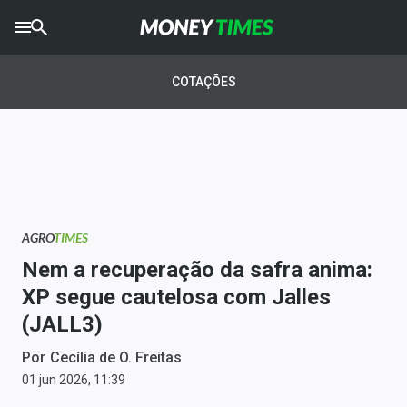
CRYPTO
TIMES
COTAÇÕES
AGRO
TIMES
Ibovespa
Giro do Mercado
AGRO
TIMES
Newsletters
Nem a recuperação da safra anima:
Money Trader
XP segue cautelosa com Jalles
(JALL3)
Anuncie
Por
Cecília de O. Freitas
Últimas Notícias
01 jun 2026, 11:39