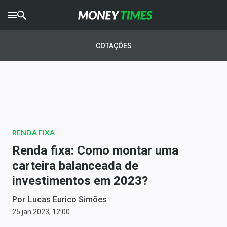
CRYPTO
TIMES
COTAÇÕES
AGRO
TIMES
Ibovespa
Giro do Mercado
RENDA FIXA
Newsletters
Renda fixa: Como montar uma
Money Trader
carteira balanceada de
investimentos em 2023?
Anuncie
Por
Lucas Eurico Simões
Últimas Notícias
25 jan 2023, 12:00