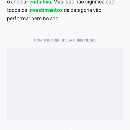
o ano da
renda fixa
. Mas isso não significa que
Economia
todos os
investimentos
da categoria vão
Empresas
performar bem no ano.
Brasil
Política
CONTINUA DEPOIS DA PUBLICIDADE
Colunas
Especiais
Internacional
Marketing
Tecnologia
Conteúdo de Marca