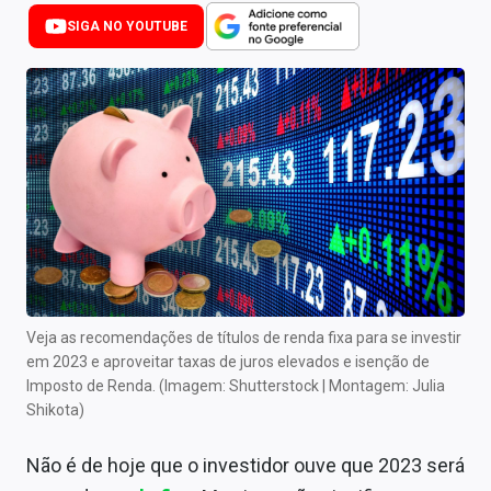
Newsletters
SIGA NO YOUTUBE
Cotações
Comprar ou vender?
Carteiras Recomendadas
Central de Dividendos
Central de Fundos Imobiliários
Central dos IPOs
Veja as recomendações de títulos de renda fixa para se investir
Renda Fixa
em 2023 e aproveitar taxas de juros elevados e isenção de
Imposto de Renda. (Imagem: Shutterstock | Montagem: Julia
Finanças Pessoais
Shikota)
Mercados
Não é de hoje que o investidor ouve que 2023 será