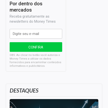
Por dentro dos
mercados
Receba gratuitamente as
newsletters do Money Times
OBS: Ao clicar no botão você autoriza o
Money Times a utilizar os dados
fornecidos para encaminhar conteúdos
informativos e publicitários.
DESTAQUES