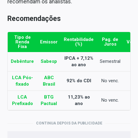
recomendam os analistas.
Recomendações
Tipo de
Rentabilidade
Pag. de
Renda
Emissor
Venc
(%)
Juros
Fixa
IPCA + 7,12%
Debênture
Sabesp
Semestral
2
ao ano
LCA Pós-
ABC
92% do CDI
No venc.
2
fixado
Brasil
LCA
BTG
11,23% ao
No venc.
2
Prefixado
Pactual
ano
CONTINUA DEPOIS DA PUBLICIDADE