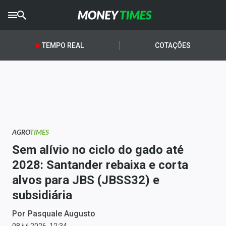
CRYPTO
TIMES
TEMPO REAL
COTAÇÕES
AGRO
TIMES
Ibovespa
Giro do Mercado
AGRO
TIMES
Newsletters
Sem alívio no ciclo do gado até
Money Trader
2028: Santander rebaixa e corta
alvos para JBS (JBSS32) e
Anuncie
subsidiária
Últimas Notícias
Por
Pasquale Augusto