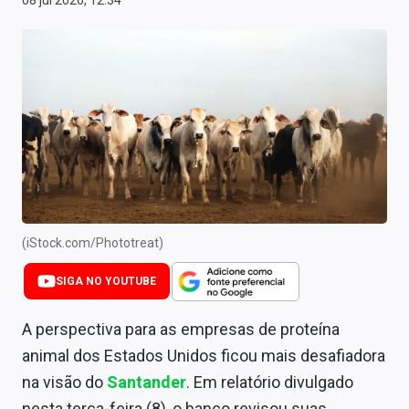
08 jul 2026, 12:34
Newsletters
Cotações
Comprar ou vender?
Carteiras Recomendadas
Central de Dividendos
Central de Fundos Imobiliários
(iStock.com/Phototreat)
Central dos IPOs
SIGA NO YOUTUBE
Renda Fixa
A perspectiva para as empresas de proteína
Finanças Pessoais
animal dos Estados Unidos ficou mais desafiadora
Mercados
na visão do
Santander
. Em relatório divulgado
nesta terça-feira (8), o banco revisou suas