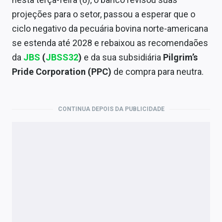
Economia
projeções para o setor, passou a esperar que o
Empresas
ciclo negativo da pecuária bovina norte-americana
se estenda até 2028 e rebaixou as recomendaões
Brasil
da
JBS
(
JBSS32
)
e da sua subsidiária
Pilgrim’s
Política
Pride Corporation (PPC)
de compra para neutra.
Money Trader
CONTINUA DEPOIS DA PUBLICIDADE
Colunas
Especiais
Internacional
Marketing
Tecnologia