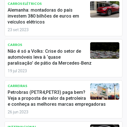
Newsletters
CARROS ELÉTRICOS
Alemanha: montadoras do país
investem 380 bilhões de euros em
Cotações
veículos elétricos
Comprar ou vender?
23 set 2023
Carteiras Recomendadas
CARROS
Não é só a Volks: Crise do setor de
Central de Dividendos
automóveis leva à ‘quase
paralisação’ de pátio da Mercedes-Benz
Central de Fundos Imobiliários
19 jul 2023
Central dos IPOs
CARREIRAS
Renda Fixa
Petrobras (PETR4;PETR3) paga bem?
Veja a proposta de valor da petroleira
Finanças Pessoais
e conheça as melhores marcas empregadoras
26 jun 2023
Mercados
INTERNACIONAL