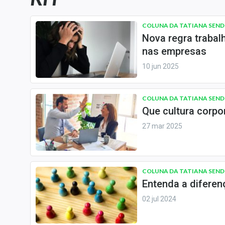
Carteiras Recomendadas
Central de Dividendos
COLUNA DA TATIANA SEND
Nova regra trabal
Central de Fundos
nas empresas
Imobiliários
10 jun 2025
Central dos IPOs
Renda Fixa
COLUNA DA TATIANA SEND
Finanças Pessoais
Que cultura corpo
Mercados
27 mar 2025
Economia
Empresas
Brasil
COLUNA DA TATIANA SEND
Política
Entenda a difere
Colunas
02 jul 2024
Especiais