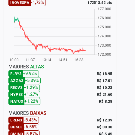
-1,73%
172513.42 pts
IBOVESPA
MAIORES
ALTAS
+9.92%
R$ 18.95
FLRY3
+5.39%
R$ 17.01
AZZA3
+1.29%
R$ 10.23
RECV3
+1.27%
R$ 21.60
HYPE3
+1.22%
R$ 8.28
NATU3
MAIORES
BAIXAS
-8.43%
R$ 12.39
LREN3
-6.55%
R$ 38.38
BBSE3
-5.87%
R$ 5.45
CMIN3