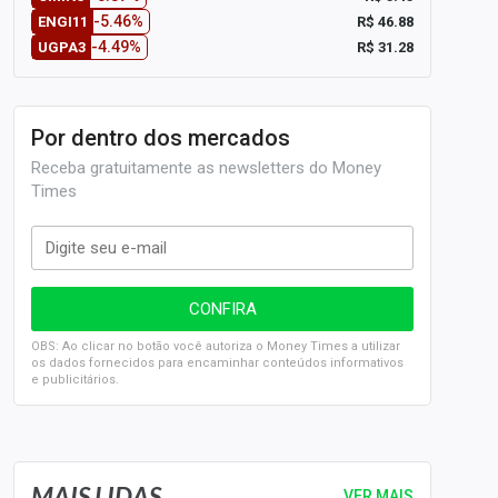
-5.46%
R$ 46.88
ENGI11
-4.49%
R$ 31.28
UGPA3
Por dentro dos mercados
Receba gratuitamente as newsletters do Money
Times
OBS: Ao clicar no botão você autoriza o Money Times a utilizar
os dados fornecidos para encaminhar conteúdos informativos
e publicitários.
SELIC em 14%: A repercussão da decisão sobre os JUROS
MAIS LIDAS
VER MAIS