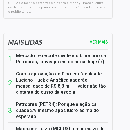
OBS: Ao clicar no botão você autoriza o Money Times a utilizar
os dados fornecidos para encaminhar conteúdos informativos
e publicitários.
SELIC em 14%: A repercussão da decisão sobre os JUROS
MAIS LIDAS
VER MAIS
Mercado repercute dividendo bilionário da
Petrobras; Ibovespa em dólar cai hoje (7)
Com a aprovação do filho em faculdade,
Luciano Huck e Angélica pagarão
mensalidade de R$ 8,3 mil — valor não tão
distante do custo da escola
Petrobras (PETR4): Por que a ação cai
quase 2% mesmo após lucro acima do
esperado
Magazine Luiza (MGLU3) tem prejuízo de