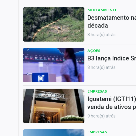
MEIO AMBIENTE
Desmatamento na 
década
8 hora(s) atrás
AÇÕES
B3 lança índice S
8 hora(s) atrás
EMPRESAS
Iguatemi (IGTI11
venda de ativos p
9 hora(s) atrás
EMPRESAS