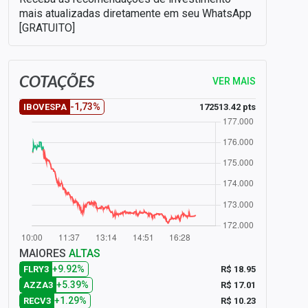
mais atualizadas diretamente em seu WhatsApp
[GRATUITO]
COTAÇÕES
VER MAIS
-1,73%
172513.42 pts
IBOVESPA
MAIORES
ALTAS
+9.92%
R$ 18.95
FLRY3
+5.39%
R$ 17.01
AZZA3
+1.29%
R$ 10.23
RECV3