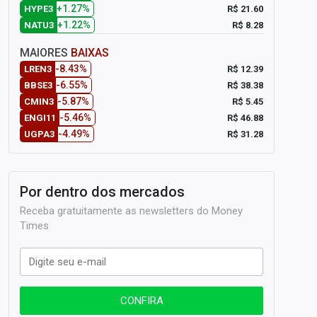
+1.27%
R$ 21.60
HYPE3
+1.22%
R$ 8.28
NATU3
MAIORES
BAIXAS
-8.43%
R$ 12.39
LREN3
-6.55%
R$ 38.38
BBSE3
-5.87%
R$ 5.45
CMIN3
-5.46%
R$ 46.88
ENGI11
-4.49%
R$ 31.28
UGPA3
Por dentro dos mercados
Receba gratuitamente as newsletters do Money
Times