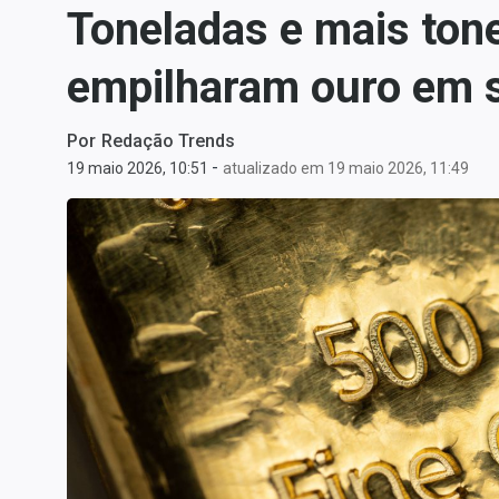
Toneladas e mais ton
Carteiras Recomendadas
Central de Dividendos
empilharam ouro em s
Central de Fundos
Imobiliários
Por
Redação Trends
Central dos IPOs
-
19 maio 2026, 10:51
atualizado em 19 maio 2026, 11:49
Renda Fixa
Finanças Pessoais
Mercados
Economia
Empresas
Brasil
Política
Colunas
Especiais