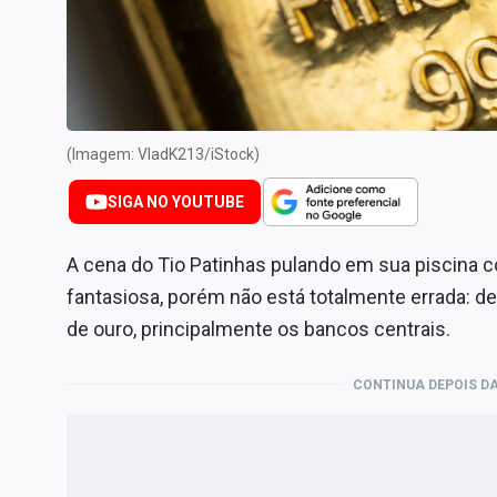
Internacional
Marketing
Tecnologia
Conteúdo de Marca
(Imagem: VladK213/iStock)
Sobre
SIGA NO YOUTUBE
Expediente
Contato
A cena do Tio Patinhas pulando em sua piscina
fantasiosa, porém não está totalmente errada: 
de ouro, principalmente os bancos centrais.
CONTINUA DEPOIS DA