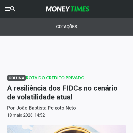
CRYPTO
TIMES
COTAÇÕES
AGRO
TIMES
Ibovespa
Giro do Mercado
ROTA DO CRÉDITO PRIVADO
COLUNA
Newsletters
A resiliência dos FIDCs no cenário
Money Trader
de volatilidade atual
Anuncie
Por
João Baptista Peixoto Neto
18 maio 2026, 14:52
Últimas Notícias