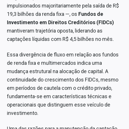
Sobre
impulsionados majoritariamente pela saída de R$
19,3 bilhões da renda fixa —, os
Fundos de
Expediente
Investimento em Direitos Creditórios (FIDCs)
Contato
mantiveram trajetória oposta, liderando as
captações líquidas com R$ 4,5 bilhões no mês.
Essa divergência de fluxo em relação aos fundos
de renda fixa e multimercados indica uma
mudança estrutural na alocação de capital. A
continuidade do crescimento dos FIDCs, mesmo
em períodos de cautela com o crédito privado,
fundamenta-se em características técnicas e
operacionais que distinguem esse veículo de
investimento.
Uma das razões para a manutenção da captação