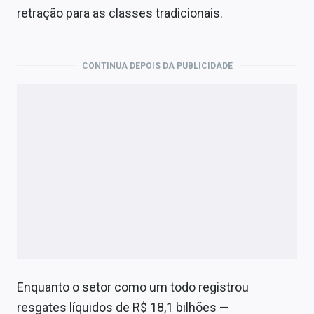
Economia
retração para as classes tradicionais.
Empresas
Brasil
CONTINUA DEPOIS DA PUBLICIDADE
Política
Colunas
Especiais
Internacional
Marketing
Tecnologia
Enquanto o setor como um todo registrou
Conteúdo de Marca
resgates líquidos de R$ 18,1 bilhões —