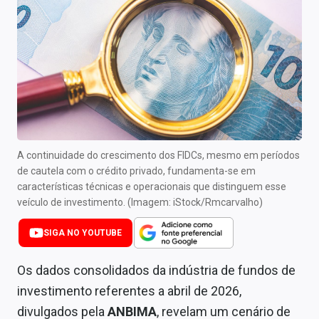
Newsletters
Cotações
Comprar ou vender?
Carteiras Recomendadas
Central de Dividendos
A continuidade do crescimento dos FIDCs, mesmo em períodos
Central de Fundos Imobiliários
de cautela com o crédito privado, fundamenta-se em
características técnicas e operacionais que distinguem esse
Central dos IPOs
veículo de investimento. (Imagem: iStock/Rmcarvalho)
Renda Fixa
SIGA NO YOUTUBE
Finanças Pessoais
Os dados consolidados da indústria de fundos de
investimento referentes a abril de 2026,
Mercados
divulgados pela
ANBIMA
, revelam um cenário de