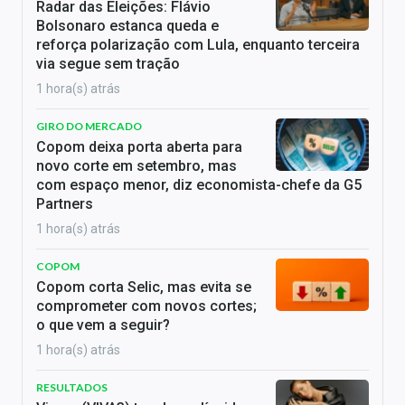
Radar das Eleições: Flávio
Bolsonaro estanca queda e
reforça polarização com Lula, enquanto terceira
via segue sem tração
1 hora(s) atrás
GIRO DO MERCADO
Copom deixa porta aberta para
novo corte em setembro, mas
com espaço menor, diz economista-chefe da G5
Partners
1 hora(s) atrás
COPOM
Copom corta Selic, mas evita se
comprometer com novos cortes;
o que vem a seguir?
1 hora(s) atrás
RESULTADOS