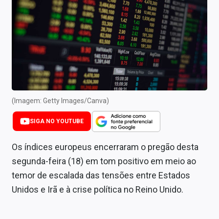
Newsletters
Cotações
Comprar ou vender?
Carteiras Recomendadas
Central de Dividendos
(Imagem: Getty Images/Canva)
Central de Fundos Imobiliários
SIGA NO YOUTUBE
Central dos IPOs
Os índices europeus encerraram o pregão desta
Renda Fixa
segunda-feira (18) em tom positivo em meio ao
temor de escalada das tensões entre Estados
Finanças Pessoais
Unidos e Irã e à crise política no Reino Unido.
Mercados