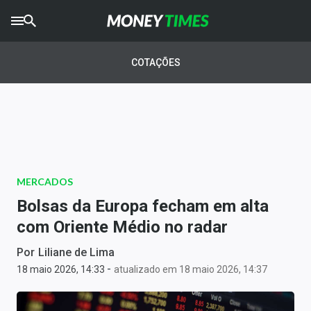
CRYPTO
TIMES
COTAÇÕES
AGRO
TIMES
Ibovespa
Giro do Mercado
MERCADOS
Newsletters
Bolsas da Europa fecham em alta
Money Trader
com Oriente Médio no radar
Anuncie
Por
Liliane de Lima
-
18 maio 2026, 14:33
atualizado em 18 maio 2026, 14:37
Últimas Notícias