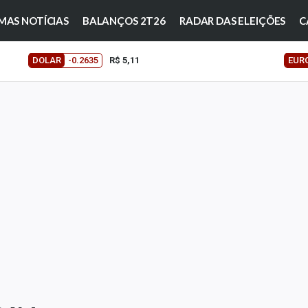
MAS NOTÍCIAS
BALANÇOS 2T26
RADAR DAS ELEIÇÕES
C
DOLAR
-0.2635
R$ 5,11
EUR