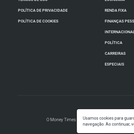
POLÍTICA DE PRIVACIDADE
RENDA FIXA
POLÍTICA DE COOKIES
FINANÇAS PES
INTERNACIONA
POLÍTICA
CARREIRAS
ESPECIAIS
Usamos cookies para guarda
O Money Times publica matérias de cunho jor
navegação. Ao continuar,
anun