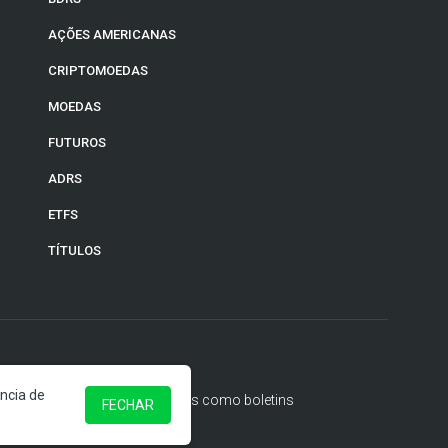
AÇÕES AMERICANAS
CRIPTOMOEDAS
MOEDAS
FUTUROS
ADRS
ETFS
TÍTULOS
ência de
cações devem ser compreendidas como boletins
FECHAR
ento.