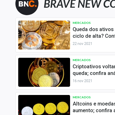
BRAVE NEW C
Carteiras Recomendadas
Central de Dividendos
Central de Fundos
MERCADOS
Imobiliários
Queda dos ativos 
ciclo de alta? Con
Central dos IPOs
Renda Fixa
22 nov 2021
Finanças Pessoais
Mercados
MERCADOS
Criptoativos volt
Economia
queda; confira an
Empresas
16 nov 2021
Brasil
Política
MERCADOS
Colunas
Altcoins e moeda
Especiais
aumento; confira 