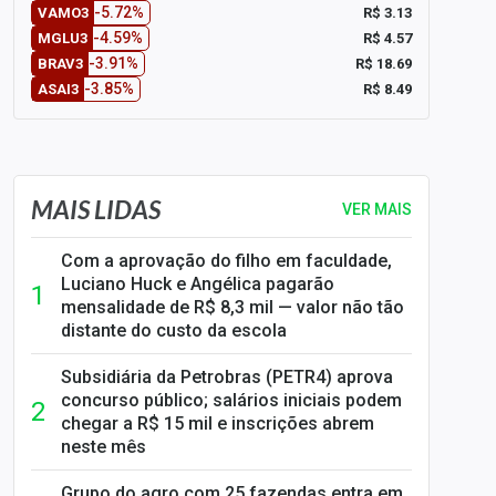
-5.72%
R$ 3.13
VAMO3
-4.59%
R$ 4.57
MGLU3
-3.91%
R$ 18.69
BRAV3
-3.85%
R$ 8.49
ASAI3
SELIC em 14%: A repercussão da decisão sobre os JUROS
MAIS LIDAS
VER MAIS
Com a aprovação do filho em faculdade,
Luciano Huck e Angélica pagarão
mensalidade de R$ 8,3 mil — valor não tão
distante do custo da escola
Subsidiária da Petrobras (PETR4) aprova
concurso público; salários iniciais podem
chegar a R$ 15 mil e inscrições abrem
neste mês
Grupo do agro com 25 fazendas entra em