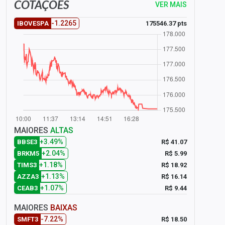
COTAÇÕES
VER MAIS
-1.2265
175546.37 pts
IBOVESPA
MAIORES
ALTAS
+3.49%
R$ 41.07
BBSE3
+2.04%
R$ 5.99
BRKM5
+1.18%
R$ 18.92
TIMS3
+1.13%
R$ 16.14
AZZA3
+1.07%
R$ 9.44
CEAB3
MAIORES
BAIXAS
-7.22%
R$ 18.50
SMFT3