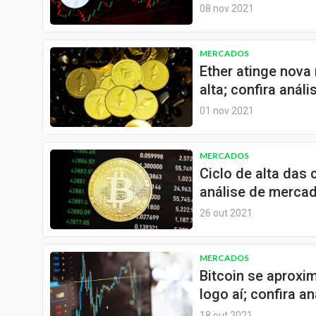
Internacional
08 nov 2021
Marketing
Tecnologia
MERCADOS
Ether atinge nova
Conteúdo de Marca
alta; confira anál
Sobre
01 nov 2021
Expediente
Contato
MERCADOS
Ciclo de alta das
análise de merca
26 out 2021
MERCADOS
Bitcoin se aproxi
logo aí; confira a
18 out 2021