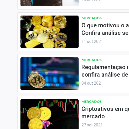
MERCADOS
O que motivou o a
Confira análise s
11 out 2021
MERCADOS
Regulamentação in
confira análise d
04 out 2021
MERCADOS
Criptoativos em q
mercado
27 set 2021