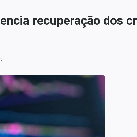
ncia recuperação dos cri
57