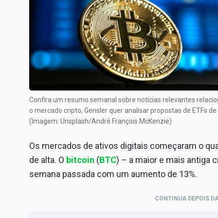
Internacional
Marketing
Tecnologia
Conteúdo de Marca
Sobre
Expediente
Confira um resumo semanal sobre notícias relevantes relacion
Contato
o mercado cripto, Gensler quer analisar propostas de ETFs de
(Imagem: Unsplash/André François McKenzie)
Os mercados de ativos digitais começaram o qu
de alta. O
bitcoin
(
BTC
) – a maior e mais antiga
semana passada com um aumento de 13%.
CONTINUA DEPOIS DA