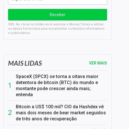
OBS: Ao clicar no botão você autoriza o Money Times a utilizar
os dados fornecidos para encaminhar conteúdos informativos
e publicitários.
SELIC em 14%: A repercussão da decisão sobre os JUROS
MAIS LIDAS
VER MAIS
SpaceX (SPCX) se torna a oitava maior
detentora de bitcoin (BTC) do mundo e
montante pode crescer ainda mais;
entenda
Bitcoin a US$ 100 mil? CIO da Hashdex vê
mais dois meses de bear market seguidos
de três anos de recuperação