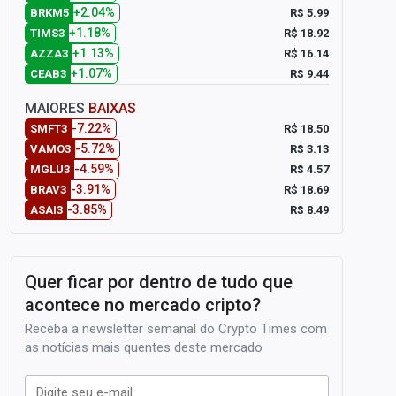
+2.04%
R$ 5.99
BRKM5
+1.18%
R$ 18.92
TIMS3
+1.13%
R$ 16.14
AZZA3
+1.07%
R$ 9.44
CEAB3
MAIORES
BAIXAS
-7.22%
R$ 18.50
SMFT3
-5.72%
R$ 3.13
VAMO3
-4.59%
R$ 4.57
MGLU3
-3.91%
R$ 18.69
BRAV3
-3.85%
R$ 8.49
ASAI3
Quer ficar por dentro de tudo que
acontece no mercado cripto?
Receba a newsletter semanal do Crypto Times com
as notícias mais quentes deste mercado