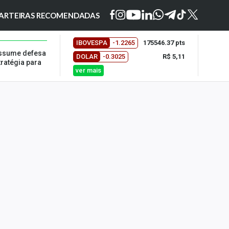
ARTEIRAS RECOMENDADAS
IBOVESPA
-1.2265
175546.37 pts
 assume defesa
DOLAR
-0.3025
R$ 5,11
tratégia para
ver mais