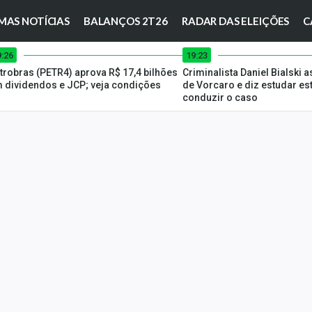
MAS NOTÍCIAS
BALANÇOS 2T26
RADAR DAS ELEIÇÕES
C
9:26
19:23
trobras (PETR4) aprova R$ 17,4 bilhões
Criminalista Daniel Bialski
 dividendos e JCP; veja condições
de Vorcaro e diz estudar es
conduzir o caso