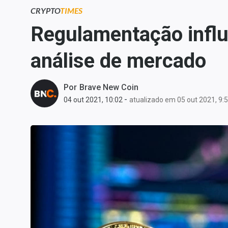
Carteiras Recomendadas
CRYPTO
TIMES
Central de Dividendos
Regulamentação influe
Central de Fundos
análise de mercado
Imobiliários
Central dos IPOs
Renda Fixa
Por
Brave New Coin
-
04 out 2021, 10:02
atualizado em 05 out 2021, 9:
Finanças Pessoais
Mercados
Economia
Empresas
Brasil
Política
Colunas
Especiais