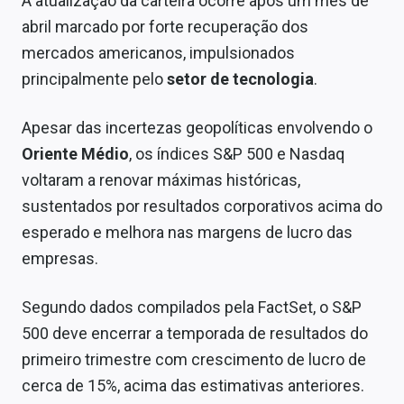
A atualização da carteira ocorre após um mês de
Sobre
abril marcado por forte recuperação dos
mercados americanos, impulsionados
Expediente
principalmente pelo
setor de tecnologia
.
Contato
Apesar das incertezas geopolíticas envolvendo o
Oriente Médio
, os índices S&P 500 e Nasdaq
voltaram a renovar máximas históricas,
sustentados por resultados corporativos acima do
esperado e melhora nas margens de lucro das
empresas.
Segundo dados compilados pela FactSet, o S&P
500 deve encerrar a temporada de resultados do
primeiro trimestre com crescimento de lucro de
cerca de 15%, acima das estimativas anteriores.