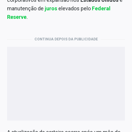
Economia
manutenção de
juros
elevados pelo
Federal
Empresas
Reserve
.
Brasil
CONTINUA DEPOIS DA PUBLICIDADE
Política
Colunas
Especiais
Internacional
Marketing
Tecnologia
Conteúdo de Marca