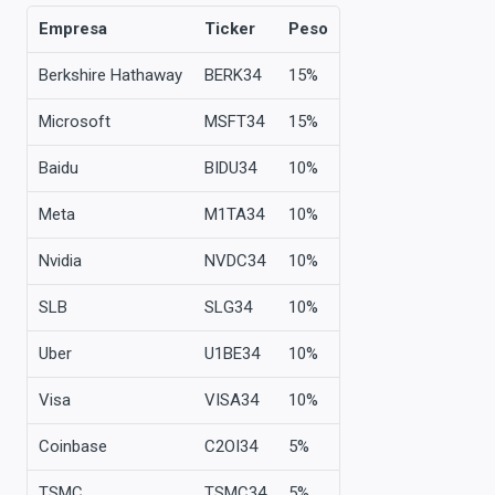
Empresa
Ticker
Peso
Berkshire Hathaway
BERK34
15%
Microsoft
MSFT34
15%
Baidu
BIDU34
10%
Meta
M1TA34
10%
Nvidia
NVDC34
10%
SLB
SLG34
10%
Uber
U1BE34
10%
Visa
VISA34
10%
Coinbase
C2OI34
5%
TSMC
TSMC34
5%