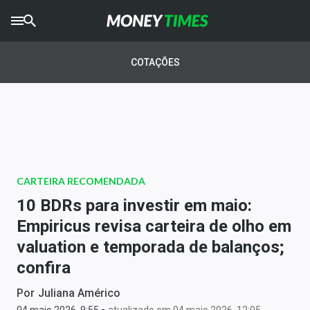
CRYPTO
TIMES
COTAÇÕES
AGRO
TIMES
Ibovespa
Giro do Mercado
CARTEIRA RECOMENDADA
Newsletters
10 BDRs para investir em maio:
Money Trader
Empiricus revisa carteira de olho em
valuation e temporada de balanços;
Anuncie
confira
Últimas Notícias
Por
Juliana Américo
-