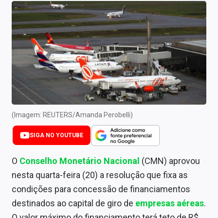
Newsletters
Cotações
Comprar ou vender?
Carteiras Recomendadas
Central de Dividendos
Central de Fundos Imobiliários
(Imagem: REUTERS/Amanda Perobelli)
Central dos IPOs
SIGA NO YOUTUBE
Renda Fixa
O
Conselho Monetário Nacional
(CMN) aprovou
nesta quarta-feira (20) a resolução que fixa as
Finanças Pessoais
condições para concessão de financiamentos
Mercados
destinados ao capital de giro de
empresas aéreas
.
O valor máximo do financiamento terá teto de R$