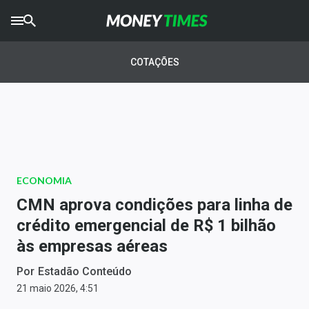
CRYPTO
TIMES
COTAÇÕES
AGRO
TIMES
Ibovespa
Giro do Mercado
ECONOMIA
Newsletters
CMN aprova condições para linha de
Money Trader
crédito emergencial de R$ 1 bilhão
às empresas aéreas
Anuncie
Por
Estadão Conteúdo
Últimas Notícias
21 maio 2026, 4:51