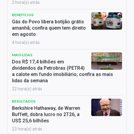
2 hora(s) atrás
BENEFÍCIOS
Gás do Povo libera botijão grátis
amanhã; confira quem tem direito
em agosto
4 hora(s) atrás
MAIS LIDAS
Dos R$ 17,4 bilhões em
dividendos da Petrobras (PETR4)
a calote em fundo imobiliário; confira as mais
lidas da semana
22 hora(s) atrás
RESULTADOS
Berkshire Hathaway, de Warren
Buffett, dobra lucro no 2T26, a
US$ 25,6 bilhões
23 hora(s) atrás