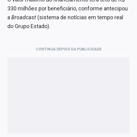
Economia
330 milhões por beneficiário, conforme antecipou
Empresas
a
Broadcast
(sistema de notícias em tempo real
do Grupo Estado).
Brasil
Política
CONTINUA DEPOIS DA PUBLICIDADE
Colunas
Especiais
Internacional
Marketing
Tecnologia
Conteúdo de Marca