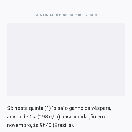
Economia
Empresas
CONTINUA DEPOIS DA PUBLICIDADE
Brasil
Política
Colunas
Especiais
Internacional
Marketing
Tecnologia
Só nesta quinta (1) ‘bisa’ o ganho da véspera,
acima de 5% (198 c/lp) para liquidação em
Conteúdo de Marca
novembro, às 9h40 (Brasília).