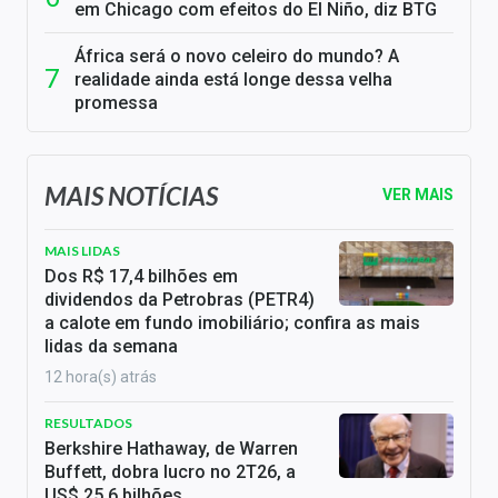
em Chicago com efeitos do El Niño, diz BTG
África será o novo celeiro do mundo? A
realidade ainda está longe dessa velha
promessa
MAIS NOTÍCIAS
VER MAIS
MAIS LIDAS
Dos R$ 17,4 bilhões em
dividendos da Petrobras (PETR4)
a calote em fundo imobiliário; confira as mais
lidas da semana
12 hora(s) atrás
RESULTADOS
Berkshire Hathaway, de Warren
Buffett, dobra lucro no 2T26, a
US$ 25,6 bilhões