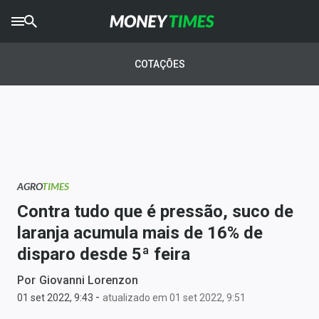
CRYPTO
TIMES
COTAÇÕES
AGRO
TIMES
Ibovespa
Giro do Mercado
AGRO
TIMES
Newsletters
Contra tudo que é pressão, suco de
Money Trader
laranja acumula mais de 16% de
disparo desde 5ª feira
Anuncie
Por
Giovanni Lorenzon
-
Últimas Notícias
01 set 2022, 9:43
atualizado em 01 set 2022, 9:51