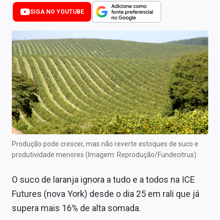
Newsletters
SIGA NO YOUTUBE
Cotações
Comprar ou vender?
Carteiras Recomendadas
Central de Dividendos
Central de Fundos Imobiliários
Central dos IPOs
Produção pode crescer, mas não reverte estoques de suco e
produtividade menores (Imagem: Reprodução/Fundecitrus)
Renda Fixa
O suco de laranja ignora a tudo e a todos na ICE
Finanças Pessoais
Futures (nova York) desde o dia 25 em rali que já
Mercados
supera mais 16% de alta somada.