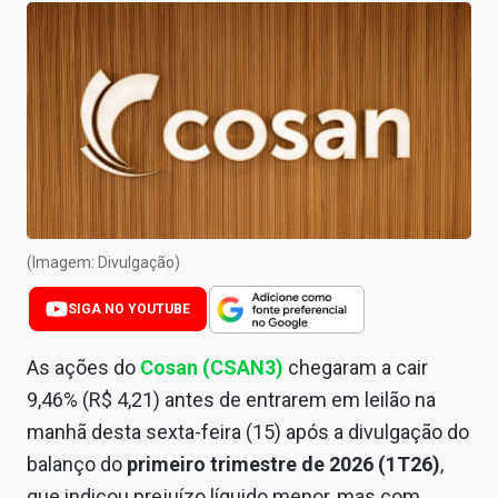
Newsletters
Cotações
Comprar ou vender?
Carteiras Recomendadas
Central de Dividendos
Central de Fundos Imobiliários
(Imagem: Divulgação)
Central dos IPOs
SIGA NO YOUTUBE
Renda Fixa
As ações do
Cosan (CSAN3)
chegaram a cair
9,46% (R$ 4,21) antes de entrarem em leilão na
Finanças Pessoais
manhã desta sexta-feira (15) após a divulgação do
Mercados
balanço do
primeiro trimestre de 2026 (1T26)
,
que indicou prejuízo líquido menor, mas com