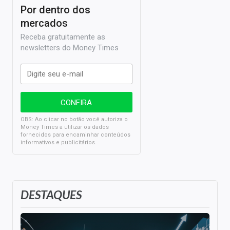
Por dentro dos
mercados
Receba gratuitamente as
newsletters do Money Times
OBS: Ao clicar no botão você autoriza o
Money Times a utilizar os dados
fornecidos para encaminhar conteúdos
informativos e publicitários.
DESTAQUES