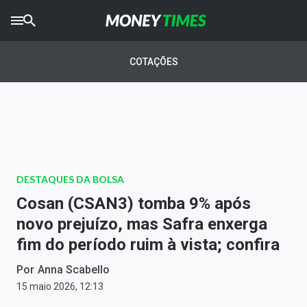
CRYPTO
TIMES
COTAÇÕES
AGRO
TIMES
Ibovespa
Giro do Mercado
DESTAQUES DA BOLSA
Newsletters
Cosan (CSAN3) tomba 9% após
Money Trader
novo prejuízo, mas Safra enxerga
fim do período ruim à vista; confira
Anuncie
Por
Anna Scabello
Últimas Notícias
15 maio 2026, 12:13