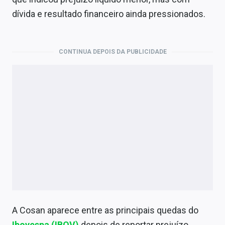
Economia
dívida e resultado financeiro ainda pressionados.
Empresas
Brasil
CONTINUA DEPOIS DA PUBLICIDADE
Política
Colunas
Especiais
Internacional
Marketing
Tecnologia
A Cosan aparece entre as principais quedas do
Conteúdo de Marca
Ibovespa (IBOV)
depois de reportar prejuízo