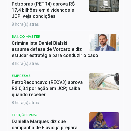
Petrobras (PETR4) aprova R$
17,4 bilhões em dividendos e
JCP; veja condições
8 hora(s) atrás
BANCO MASTER
Criminalista Daniel Bialski
assume defesa de Vorcaro e diz
estudar estratégia para conduzir o caso
8 hora(s) atrás
EMPRESAS
PetroReconcavo (RECV3) aprova
R$ 0,34 por ação em JCP; saiba
quando receber
8 hora(s) atrás
ELEIÇÕES 2026
Daniella Marques diz que
campanha de Flávio já prepara