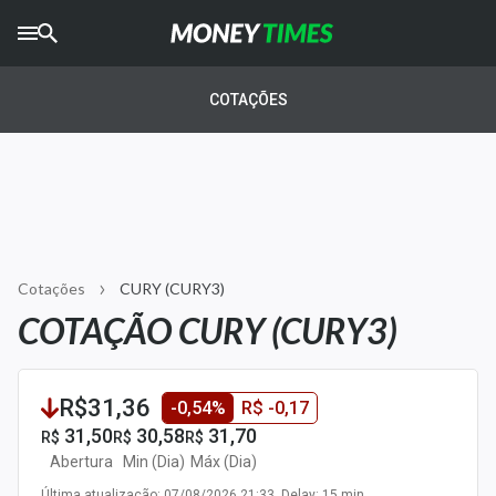
CRYPTO
TIMES
COTAÇÕES
AGRO
TIMES
Ibovespa
Giro do Mercado
Cotações
CURY (CURY3)
Newsletters
COTAÇÃO CURY (CURY3)
Money Trader
Anuncie
R$31,36
-0,54%
R$ -0,17
31,50
30,58
31,70
R$
R$
R$
Últimas Notícias
Abertura
Min (Dia)
Máx (Dia)
Última atualização: 07/08/2026 21:33. Delay: 15 min