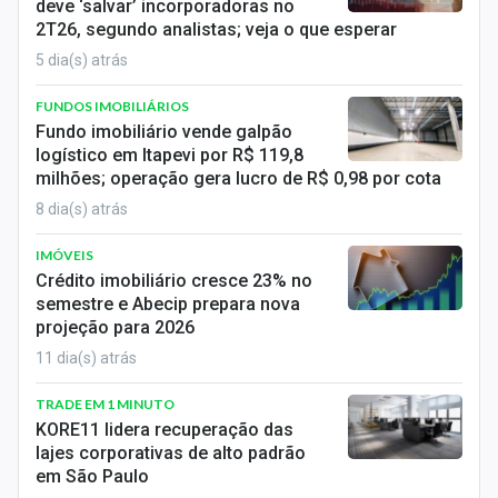
deve ‘salvar’ incorporadoras no
Economia
2T26, segundo analistas; veja o que esperar
Empresas
5 dia(s) atrás
Brasil
FUNDOS IMOBILIÁRIOS
Fundo imobiliário vende galpão
Política
logístico em Itapevi por R$ 119,8
milhões; operação gera lucro de R$ 0,98 por cota
Colunas
8 dia(s) atrás
Especiais
IMÓVEIS
Crédito imobiliário cresce 23% no
Internacional
semestre e Abecip prepara nova
projeção para 2026
Marketing
11 dia(s) atrás
Tecnologia
TRADE EM 1 MINUTO
KORE11 lidera recuperação das
lajes corporativas de alto padrão
Conteúdo de Marca
em São Paulo