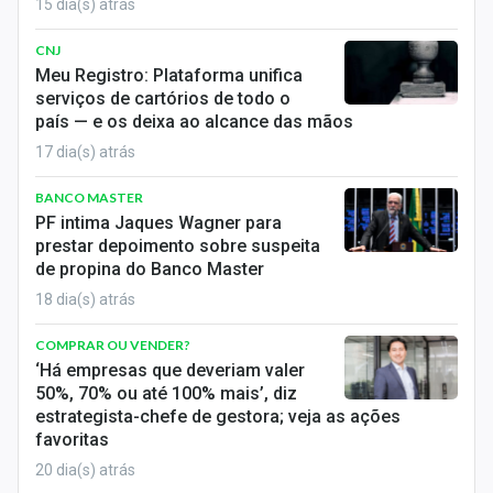
15 dia(s) atrás
CNJ
Meu Registro: Plataforma unifica
serviços de cartórios de todo o
país — e os deixa ao alcance das mãos
17 dia(s) atrás
BANCO MASTER
PF intima Jaques Wagner para
prestar depoimento sobre suspeita
de propina do Banco Master
18 dia(s) atrás
COMPRAR OU VENDER?
‘Há empresas que deveriam valer
50%, 70% ou até 100% mais’, diz
estrategista-chefe de gestora; veja as ações
favoritas
20 dia(s) atrás