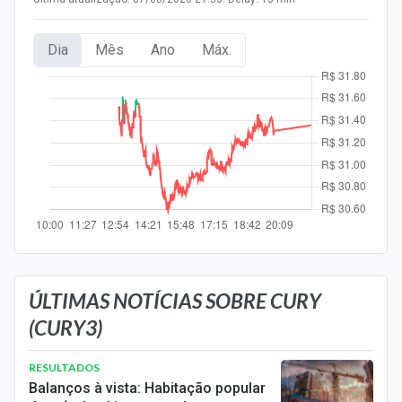
Newsletters
Dia
Mês
Ano
Máx.
Cotações
Comprar ou vender?
Carteiras Recomendadas
Central de Dividendos
Central de Fundos Imobiliários
Central dos IPOs
Renda Fixa
ÚLTIMAS NOTÍCIAS SOBRE CURY
(CURY3)
Finanças Pessoais
Mercados
RESULTADOS
Balanços à vista: Habitação popular