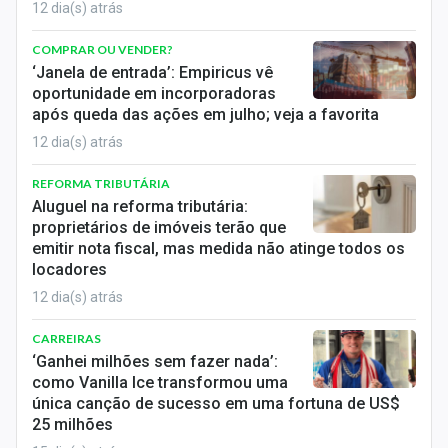
12 dia(s) atrás
Sobre
COMPRAR OU VENDER?
Expediente
‘Janela de entrada’: Empiricus vê
oportunidade em incorporadoras
Contato
após queda das ações em julho; veja a favorita
12 dia(s) atrás
REFORMA TRIBUTÁRIA
Aluguel na reforma tributária:
proprietários de imóveis terão que
emitir nota fiscal, mas medida não atinge todos os
locadores
12 dia(s) atrás
CARREIRAS
‘Ganhei milhões sem fazer nada’:
como Vanilla Ice transformou uma
única canção de sucesso em uma fortuna de US$
25 milhões