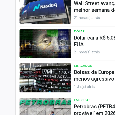
Wall Street avanç
melhor semana de
21 hora(s) atrás
DÓLAR
Dólar cai a R$ 5
EUA
21 hora(s) atrás
MERCADOS
Bolsas da Europa
menos agressivo
1 dia(s) atrás
EMPRESAS
Petrobras (PETR4)
provável’ em 2026