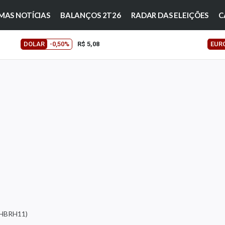
MAS NOTÍCIAS
BALANÇOS 2T26
RADAR DAS ELEIÇÕES
C
DOLAR
-0,50%
R$ 5,08
EUR
(HBRH11)