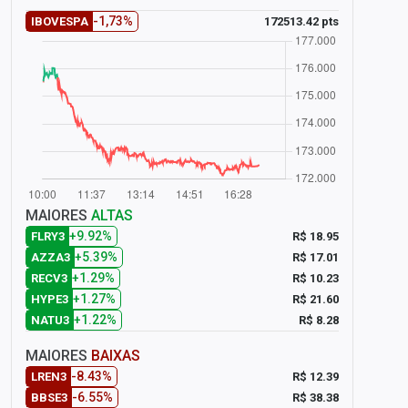
-1,73%
172513.42 pts
IBOVESPA
MAIORES
ALTAS
+9.92%
R$ 18.95
FLRY3
+5.39%
R$ 17.01
AZZA3
+1.29%
R$ 10.23
RECV3
+1.27%
R$ 21.60
HYPE3
+1.22%
R$ 8.28
NATU3
MAIORES
BAIXAS
-8.43%
R$ 12.39
LREN3
-6.55%
R$ 38.38
BBSE3