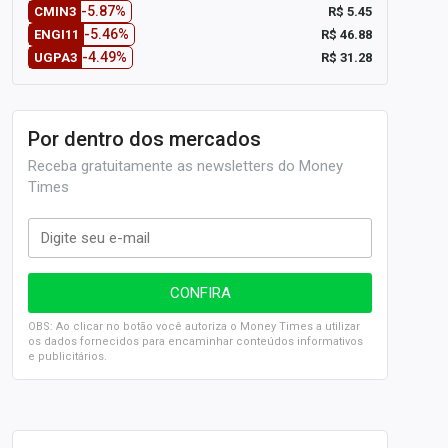
-5.87%
R$ 5.45
CMIN3
-5.46%
R$ 46.88
ENGI11
-4.49%
R$ 31.28
UGPA3
Por dentro dos mercados
Receba gratuitamente as newsletters do Money
Times
OBS: Ao clicar no botão você autoriza o Money Times a utilizar
os dados fornecidos para encaminhar conteúdos informativos
e publicitários.
SELIC em 14%: A repercussão da decisão sobre os JUROS