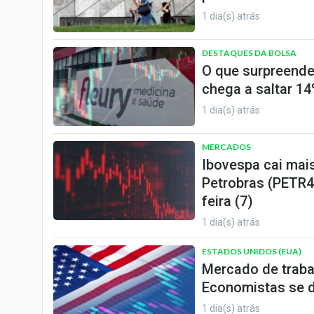
1 dia(s) atrás
DESTAQUES DA BOLSA
O que surpreende
chega a saltar 14
1 dia(s) atrás
MERCADOS
Ibovespa cai mai
Petrobras (PETR4
feira (7)
1 dia(s) atrás
ESTADOS UNIDOS (EUA)
Mercado de traba
Economistas se d
1 dia(s) atrás