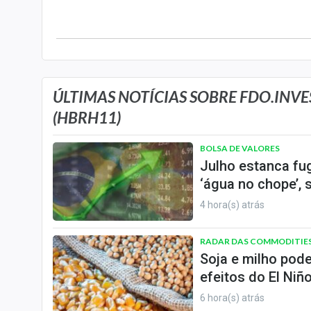
Internacional
Marketing
Tecnologia
Conteúdo de Marca
ÚLTIMAS NOTÍCIAS SOBRE FDO.INVE
Sobre
(HBRH11)
Expediente
BOLSA DE VALORES
Contato
Julho estanca fug
‘água no chope’, 
4 hora(s) atrás
RADAR DAS COMMODITIE
Soja e milho pod
efeitos do El Niñ
6 hora(s) atrás