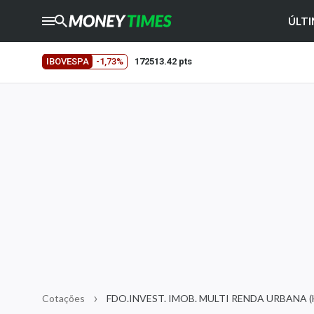
ÚLTI
CRYPTO
TIMES
IBOVESPA
-1,73%
172513.42 pts
AGRO
TIMES
Ibovespa
Giro do Mercado
Newsletters
Money Trader
Anuncie
Últimas Notícias
Newsletters
Cotações
Cotações
FDO.INVEST. IMOB. MULTI RENDA URBANA 
Comprar ou vender?