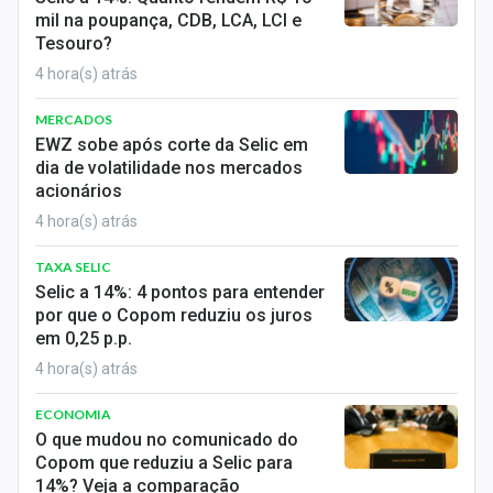
Conteúdo de Marca
mil na poupança, CDB, LCA, LCI e
Tesouro?
Sobre
4 hora(s) atrás
Expediente
MERCADOS
EWZ sobe após corte da Selic em
Contato
dia de volatilidade nos mercados
acionários
4 hora(s) atrás
TAXA SELIC
Selic a 14%: 4 pontos para entender
por que o Copom reduziu os juros
em 0,25 p.p.
4 hora(s) atrás
ECONOMIA
O que mudou no comunicado do
Copom que reduziu a Selic para
14%? Veja a comparação