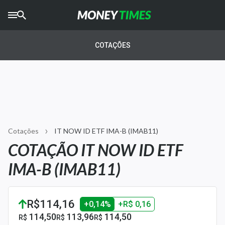
CRYPTO
TIMES
COTAÇÕES
AGRO
TIMES
Ibovespa
Giro do Mercado
Cotações
IT NOW ID ETF IMA-B (IMAB11)
Newsletters
COTAÇÃO IT NOW ID ETF
Money Trader
IMA-B (IMAB11)
Anuncie
R$114,16
+0,14%
+R$ 0,16
Últimas Notícias
114,50
113,96
114,50
R$
R$
R$