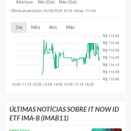
Abertura
Min (Dia)
Máx (Dia)
Newsletters
Última atualização: 05/08/2026 20:56. Delay: 15 min
Cotações
Dia
Mês
Ano
Máx.
Comprar ou vender?
Carteiras Recomendadas
Central de Dividendos
Central de Fundos Imobiliários
Central dos IPOs
Renda Fixa
Finanças Pessoais
ÚLTIMAS NOTÍCIAS SOBRE IT NOW ID
ETF IMA-B (IMAB11)
Mercados
MERCADOS