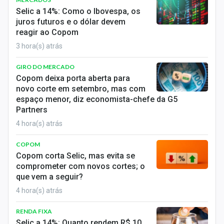
Economia
Selic a 14%: Como o Ibovespa, os
juros futuros e o dólar devem
Empresas
reagir ao Copom
3 hora(s) atrás
Brasil
GIRO DO MERCADO
Política
Copom deixa porta aberta para
novo corte em setembro, mas com
Money Trader
espaço menor, diz economista-chefe da G5
Partners
Colunas
4 hora(s) atrás
Especiais
COPOM
Copom corta Selic, mas evita se
Internacional
comprometer com novos cortes; o
que vem a seguir?
Marketing
4 hora(s) atrás
Tecnologia
RENDA FIXA
Selic a 14%: Quanto rendem R$ 10