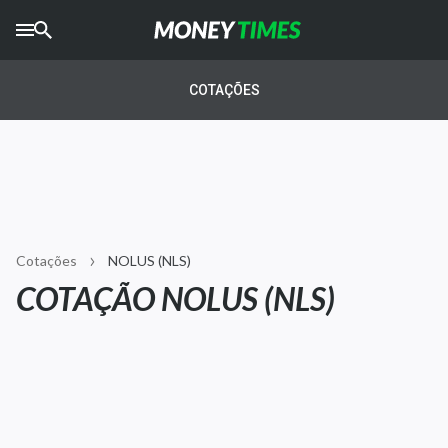
CRYPTO
TIMES
COTAÇÕES
AGRO
TIMES
Ibovespa
Giro do Mercado
Cotações
NOLUS (NLS)
Newsletters
COTAÇÃO NOLUS (NLS)
Money Trader
Anuncie
Últimas Notícias