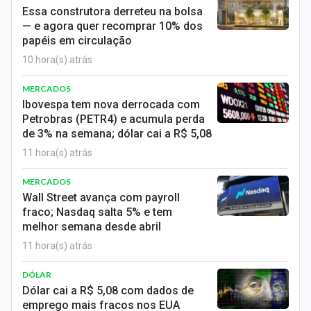
Economia
Essa construtora derreteu na bolsa
— e agora quer recomprar 10% dos
Empresas
papéis em circulação
10 hora(s) atrás
Brasil
MERCADOS
Política
Ibovespa tem nova derrocada com
Petrobras (PETR4) e acumula perda
Colunas
de 3% na semana; dólar cai a R$ 5,08
11 hora(s) atrás
Especiais
MERCADOS
Internacional
Wall Street avança com payroll
fraco; Nasdaq salta 5% e tem
Marketing
melhor semana desde abril
11 hora(s) atrás
Tecnologia
DÓLAR
Conteúdo de Marca
Dólar cai a R$ 5,08 com dados de
emprego mais fracos nos EUA